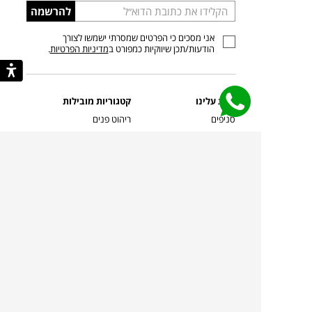
הכניסו
להרשמה
כתובת
אני מסכים כי הפרטים שמסרתי ישמשו לצורך
דוא”ל
הודעות/תכן שיווקיות כמפורט ב
מדיניות הפרטיות
.
קצת עלינו
קטגוריות מובילות
סניפים
ריהוט פנים
מעצבים בשבילך
ריהוט גן
מעצבים
ריהוט משרדי
אמניות ואמנים
ילדים
קשרי אדריכלים
שטיחים
שוברים
אביזרים והלבשת הבית
צרו קשר
תאורה
משלוחים והחזרות
ספות לסלון
שואלים אותנו
שולחנות קפה
שרות ב-
פינות אוכל
תקנון אתר