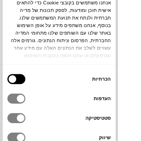
אנחנו משתמשים בקובצי Cookie כדי להתאים
אישית תוכן ומודעות, לספק תכונות של מדיה
תוכלו למצוא אותי ב:
חברתית ולנתח את תנועת המשתמשים שלנו.
בנוסף, אנחנו משתפים מידע על אופן השימוש
חלה שגיאה. אנא רעננו את הדף ונסו שנית
באתר שלנו עם השותפים שלנו מתחומי המדיה
החברתית, הפרסום וניתוח הנתונים. גורמים אלה
עשויים לשלב את הנתונים האלה עם מידע אחר
צבעים
שסיפקתם או שהם אספו בעקבות השימוש
שעשיתם בשירותים שלהם.
בחירת
הכרחיות
הסכמה
מדף HOOK למותג העיצוב הבוסני ועטור
העדפות
השבחים Gazzda עוצב על ידי Mustafa
Cohadzi. מאפשר חיבור על הקיר, הוא בעל
סטטיסטיקה
קווים נקיים ועדינים. אידאלי למדף צבעוני אך
לא בולט מדי בחלל. שיך לסדרת HOOK זוכה
פרס Iconic Award Interior Innovation עיצוב
שיווק