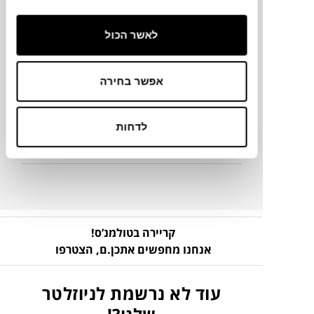
37X4X12H ס"מ
לאשר הכול
מידע על חומרים
אפשר בחירה
מק"ט
לדחות
פרטים נוספים
קריירה בטולמנ’ס!
אנחנו מחפשים אתכן.ם,
הצטרפו
עוד לא נרשמת לניוזלטר