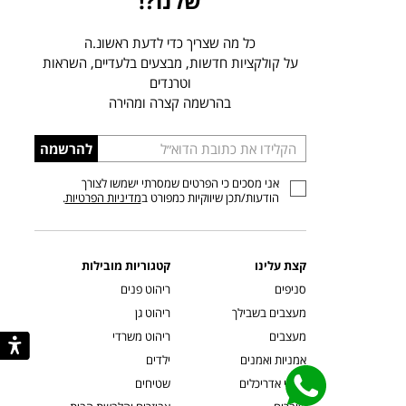
שלנו?!
כל מה שצריך כדי לדעת ראשונ.ה
על קולקציות חדשות, מבצעים בלעדיים, השראות
וטרנדים
בהרשמה קצרה ומהירה
הכניסו
להרשמה
כתובת
אני מסכים כי הפרטים שמסרתי ישמשו לצורך
דוא”ל
הודעות/תכן שיווקיות כמפורט ב
מדיניות הפרטיות
.
קצת עלינו
קטגוריות מובילות
סניפים
ריהוט פנים
מעצבים בשבילך
ריהוט גן
מעצבים
ריהוט משרדי
אמניות ואמנים
ילדים
קשרי אדריכלים
שטיחים