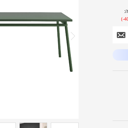
:
(-4