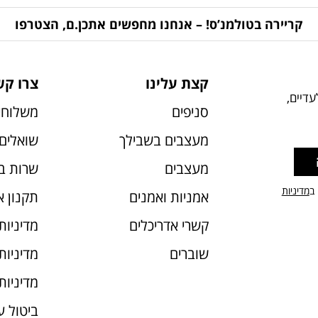
קריירה בטולמנ’ס! – אנחנו מחפשים אתכן.ם, הצטרפו
קצת עלינו
צרו קש
דיים,
סניפים
משלוחי
מעצבים בשבילך
שואלים 
מעצבים
שרות ב
 ב
מדיניות
אמניות ואמנים
תקנון 
קשרי אדריכלים
מדיניות
שוברים
מדיניות עוג
מדיניות
ביטול 