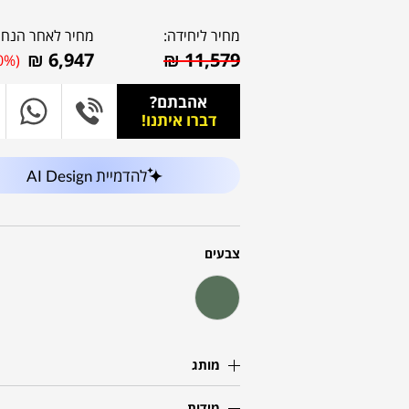
מחיר ליחידה:
מחיר לאחר הנחה
₪
6,947
₪
11,579
0%)
אהבתם?
דברו איתנו!
להדמיית AI Design
צבעים
מותג
מידות