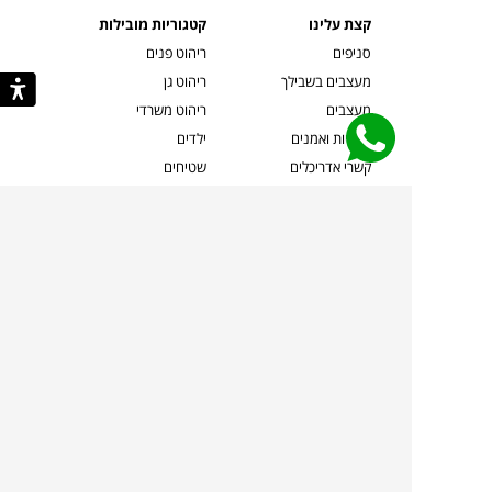
קצת עלינו
קטגוריות מובילות
סניפים
ריהוט פנים
מעצבים בשבילך
ריהוט גן
מעצבים
ריהוט משרדי
אמניות ואמנים
ילדים
קשרי אדריכלים
שטיחים
שוברים
אביזרים והלבשת הבית
צרו קשר
תאורה
משלוחים והחזרות
ספות לסלון
שואלים אותנו
שולחנות קפה
שרות ב-
פינות אוכל
תקנון אתר
מדיניות פרטיות
מדיניות עוגיות/Cookies
מדיניות מצלמות
ביטול עסקה