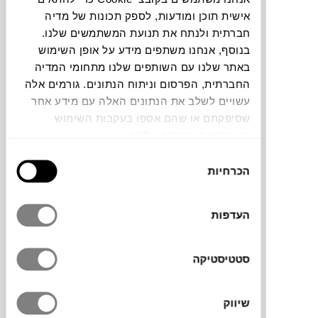
אישית תוכן ומודעות, לספק תכונות של מדיה
חברתית ולנתח את תנועת המשתמשים שלנו.
בנוסף, אנחנו משתפים מידע על אופן השימוש
באתר שלנו עם השותפים שלנו מתחומי המדיה
החברתית, הפרסום וניתוח הנתונים. גורמים אלה
שולחן קפה מתנפח לגינה או למרפסת, חלק
עשויים לשלב את הנתונים האלה עם מידע אחר
מסדרה שובבה של שולחנות שנקראת
שסיפקתם או שהם אספו בעקבות השימוש
Dumpty-humpty, למותג
FATBOY
. השולחנות
שעשיתם בשירותים שלהם.
משלבים סטייל עם פרקטיות מפתיעה – על גבי
השולחן מונחת פלטת מתכת דקה וקלה עם ציפוי
בחירת
הכרחיות
UV, עם ידית מובנית שמאפשרת להזיז אותה
הסכמה
בקלות. השולחן עשוי בד מותאם לחץ ועמיד
למים. מגיע עם תיק מילוי לחול להוספת משקל
העדפות
ויציבות. הוסיפו את השולחן הגדול Dumpty
להשלמת פינת הישיבה.
לצורך ניפוח השולחן יש צורך במשאבה ידנית
סטטיסטיקה
פשוטה
שיווק