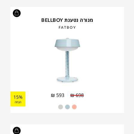
מנורה נטענת BELLBOY
FATBOY
₪
593
₪
698
15%
הנחה