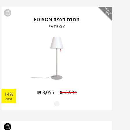
C
O
IN
G
O
O
M
S
N
מנורת רצפה EDISON
FATBOY
₪
3,055
₪
3,594
14%
הנחה