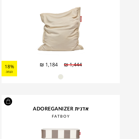
₪
1,184
₪
1,444
18%
הנחה
אדנית ADOREGANIZER
FATBOY