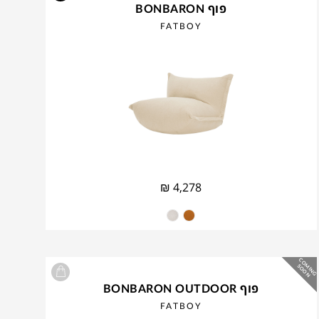
פוף BONBARON
FATBOY
₪
4,278
C
O
IN
G
O
O
M
S
N
פוף BONBARON OUTDOOR
FATBOY