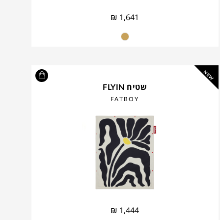
₪
1,641
NEW
שטיח FLYIN
FATBOY
₪
1,444