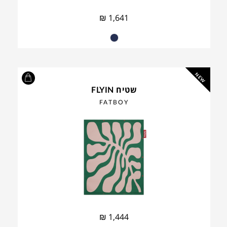
₪
1,641
NEW
שטיח FLYIN
FATBOY
₪
1,444