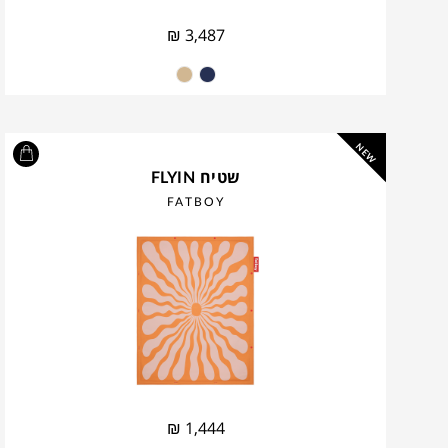
₪
3,487
NEW
שטיח FLYIN
FATBOY
₪
1,444