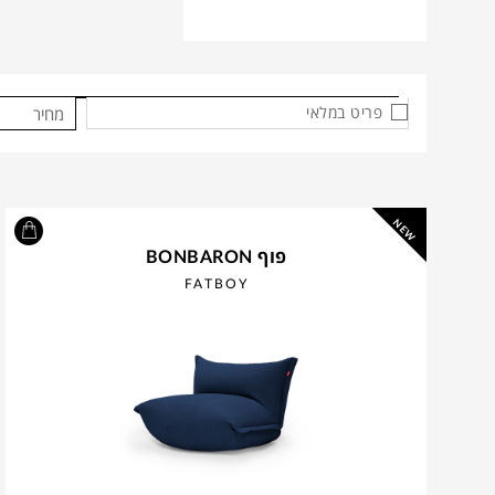
פריט במלאי
מחיר
NEW
פוף BONBARON
FATBOY