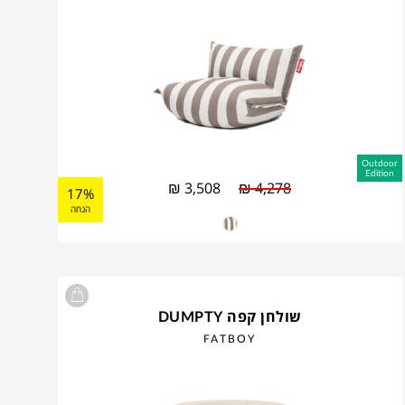
Outdoor
Edition
₪
3,508
₪
4,278
17%
הנחה
שולחן קפה DUMPTY
FATBOY