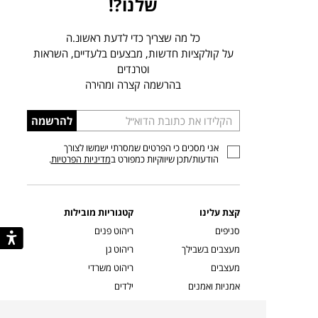
שלנו?!
כל מה שצריך כדי לדעת ראשונ.ה
על קולקציות חדשות, מבצעים בלעדיים, השראות
וטרנדים
בהרשמה קצרה ומהירה
הכניסו
להרשמה
כתובת
אני מסכים כי הפרטים שמסרתי ישמשו לצורך
דוא”ל
הודעות/תכן שיווקיות כמפורט ב
מדיניות הפרטיות
.
קצת עלינו
קטגוריות מובילות
סניפים
ריהוט פנים
מעצבים בשבילך
ריהוט גן
מעצבים
ריהוט משרדי
אמניות ואמנים
ילדים
קשרי אדריכלים
שטיחים