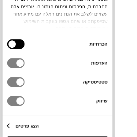
החברתית, הפרסום וניתוח הנתונים. גורמים אלה
עשויים לשלב את הנתונים האלה עם מידע אחר
שסיפקתם או שהם אספו בעקבות השימוש
שעשיתם בשירותים שלהם.
בחירת
שידת KEEP של המותג הדני MONTANA
הכרחיות
הסכמה
המתמחה בעיצוב פתרונות אחסון מגוונים עם
אינסוף אפשרויות של שילובים יצירתיים
ופונקציונליים. השידה מורכבת מארבע מגירות
העדפות
רחבות . אם תרצו לשנות או להתחדש, תוכלו
להפריד בין החלק העליון ולהשתמש בכל יחידה
סטטיסטיקה
בנפרד.
שיווק
מידות
69.6X46.8X82.2H ס"מ
הצג פרטים