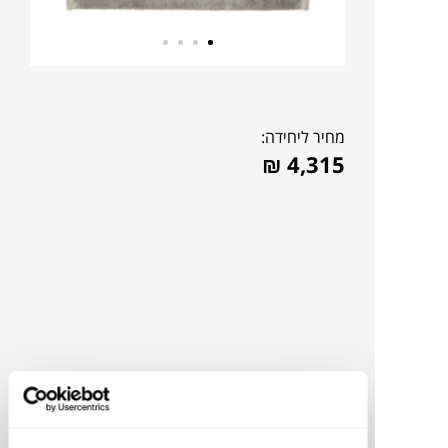
מחיר ליחידה:
₪
4,315
להדמיית AI Design