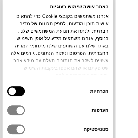
האתר עושה שימוש בעוגיות
צבעים
אנחנו משתמשים בקובצי Cookie כדי להתאים
אישית תוכן ומודעות, לספק תכונות של מדיה
חברתית ולנתח את תנועת המשתמשים שלנו.
בנוסף, אנחנו משתפים מידע על אופן השימוש
באתר שלנו עם השותפים שלנו מתחומי המדיה
החברתית, הפרסום וניתוח הנתונים. גורמים אלה
שטיח Kisho מבית
LINIE DESIGN
משלב צבע
עשויים לשלב את הנתונים האלה עם מידע אחר
אפור אחיד עם סיבים צפופים ורכים במיוחד.
שסיפקתם או שהם אספו בעקבות השימוש
מראה עשיר ויוקרתי ללא תחכום מיותר. עשוי
שעשיתם בשירותים שלהם.
100% פוליאסטר, שמעניק לו ברק עדין, מגע רך
בחירת
ונוחות מקסימלית. עם אלגנטיות מאופקת
הכרחיות
הסכמה
וטקסטורה מפנקת, הוא משתלב בכל סלון או
חדר בבית.
העדפות
מותג
סטטיסטיקה