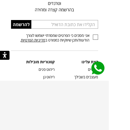
וטרנדים
בהרשמה קצרה ומהירה
הכניסו
להרשמה
כתובת
אני מסכים כי הפרטים שמסרתי ישמשו לצורך
דוא”ל
הודעות/תכן שיווקיות כמפורט ב
מדיניות הפרטיות
.
קצת עלינו
קטגוריות מובילות
סניפים
ריהוט פנים
מעצבים בשבילך
ריהוט גן
מעצבים
ריהוט משרדי
אמניות ואמנים
ילדים
קשרי אדריכלים
שטיחים
שוברים
אביזרים והלבשת הבית
צרו קשר
תאורה
משלוחים והחזרות
ספות לסלון
שואלים אותנו
שולחנות קפה