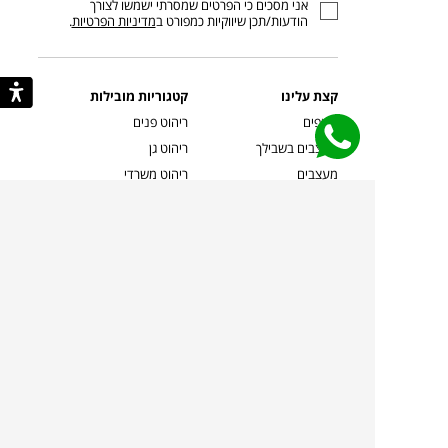
אני מסכים כי הפרטים שמסרתי ישמשו לצורך
דוא”ל
הודעות/תכן שיווקיות כמפורט ב
מדיניות הפרטיות
.
קצת עלינו
קטגוריות מובילות
סניפים
ריהוט פנים
מעצבים בשבילך
ריהוט גן
מעצבים
ריהוט משרדי
אמניות ואמנים
ילדים
קשרי אדריכלים
שטיחים
שוברים
אביזרים והלבשת הבית
צרו קשר
תאורה
משלוחים והחזרות
ספות לסלון
שואלים אותנו
שולחנות קפה
שרות ב-
פינות אוכל
תקנון אתר
מדיניות פרטיות
מדיניות עוגיות/Cookies