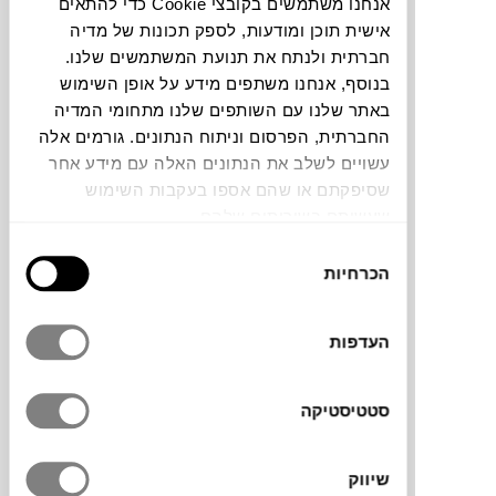
אנחנו משתמשים בקובצי Cookie כדי להתאים
אישית תוכן ומודעות, לספק תכונות של מדיה
תוכלו למצוא אותי ב:
חברתית ולנתח את תנועת המשתמשים שלנו.
בנוסף, אנחנו משתפים מידע על אופן השימוש
באתר שלנו עם השותפים שלנו מתחומי המדיה
החברתית, הפרסום וניתוח הנתונים. גורמים אלה
צבעים
עשויים לשלב את הנתונים האלה עם מידע אחר
שסיפקתם או שהם אספו בעקבות השימוש
שעשיתם בשירותים שלהם.
בחירת
הכרחיות
הסכמה
מדף מעוצב עם מתלה מסדרה KORPUS,
המגיע בשלושה גדלים הניתנים לשילוב ביחד או
העדפות
כמדף בודד. שייך למותג העיצוב הדני HAY. את
הסדרה יצר עבור המותג, המעצב הנורווגי
ANDREAS BERGSAKER, אשר הביא את
סטטיסטיקה
הניסיון שלו בעיצוב תעשייתי, ויצר מערכת
מדפים בעיצוב חדשני וחכם עם ווים נסתרים.
שיווק
ממתלה למפתחות בכניסה לבית, מתלה