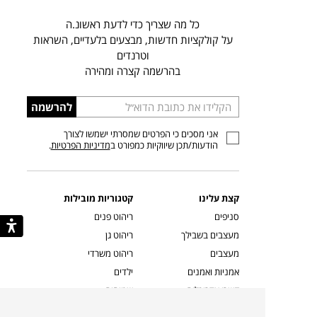
כל מה שצריך כדי לדעת ראשונ.ה
על קולקציות חדשות, מבצעים בלעדיים, השראות
וטרנדים
בהרשמה קצרה ומהירה
הכניסו
להרשמה
כתובת
אני מסכים כי הפרטים שמסרתי ישמשו לצורך
דוא”ל
הודעות/תכן שיווקיות כמפורט ב
מדיניות הפרטיות
.
קצת עלינו
קטגוריות מובילות
סניפים
ריהוט פנים
מעצבים בשבילך
ריהוט גן
מעצבים
ריהוט משרדי
אמניות ואמנים
ילדים
קשרי אדריכלים
שטיחים
שוברים
אביזרים והלבשת הבית