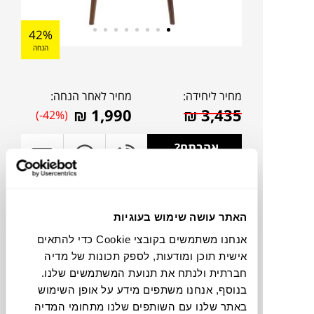
42%
הנחה
מחיר ליחידה:
מחיר לאחר הנחה:
₪
1,990
₪
3,435
(-42%)
אהבתם?
דברו איתנו!
להדמיית AI Design
האתר עושה שימוש בעוגיות
אנחנו משתמשים בקובצי Cookie כדי להתאים
תוכלו למצוא אותי ב:
אישית תוכן ומודעות, לספק תכונות של מדיה
חברתית ולנתח את תנועת המשתמשים שלנו.
בנוסף, אנחנו משתפים מידע על אופן השימוש
באתר שלנו עם השותפים שלנו מתחומי המדיה
צבעים