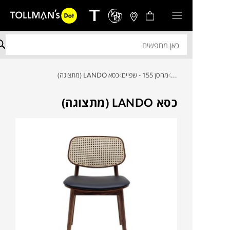
...
מחסן 155 - שפיים
כסא LANDO (מתצוגה)
כסא LANDO (מתצוגה)