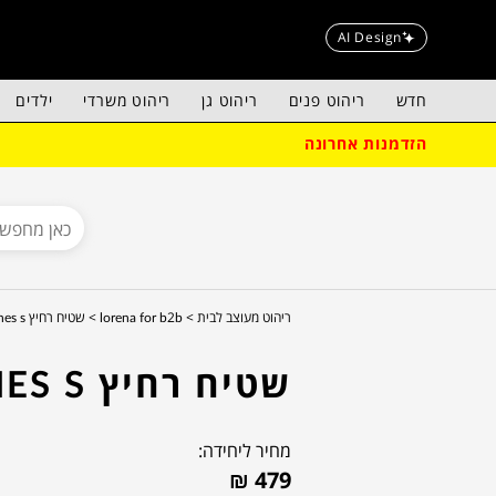
AI Design
חדש
ריהוט פנים
ריהוט גן
ריהוט משרדי
ילדים
הזדמנות אחרונה
ריהוט מעוצב לבית >
lorena for b2b >
שטיח רחיץ lines s
שטיח רחיץ LINES S
מחיר ליחידה:
₪
479