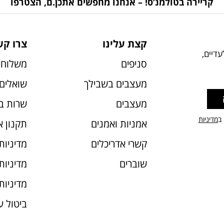
קריירה בטולמנ’ס! – אנחנו מחפשים אתכן.ם, הצטרפו
קצת עלינו
צרו קש
דיים,
סניפים
משלוחי
מעצבים בשבילך
שואלים 
מעצבים
שרות ב
 ב
מדיניות
אמניות ואמנים
תקנון 
קשרי אדריכלים
מדיניות
שוברים
מדיניות עוג
מדיניות
ביטול 