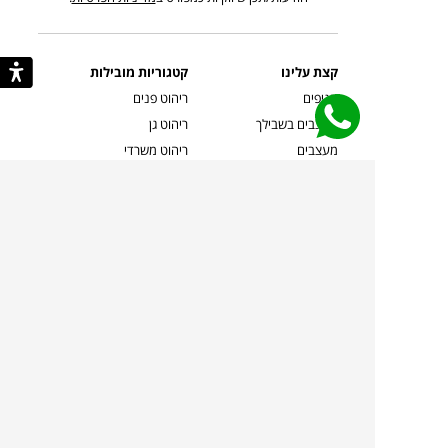
קצת עלינו
קטגוריות מובילות
סניפים
ריהוט פנים
מעצבים בשבילך
ריהוט גן
מעצבים
ריהוט משרדי
אמניות ואמנים
ילדים
קשרי אדריכלים
שטיחים
שוברים
אביזרים והלבשת הבית
צרו קשר
תאורה
משלוחים והחזרות
ספות לסלון
שואלים אותנו
שולחנות קפה
שרות ב-
פינות אוכל
תקנון אתר
מדיניות פרטיות
מדיניות עוגיות/Cookies
מדיניות מצלמות