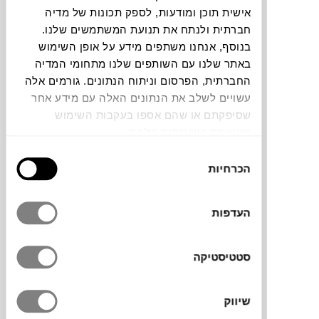
אישית תוכן ומודעות, לספק תכונות של מדיה
חברתית ולנתח את תנועת המשתמשים שלנו.
תוכלו למצוא אותי ב:
בנוסף, אנחנו משתפים מידע על אופן השימוש
באתר שלנו עם השותפים שלנו מתחומי המדיה
החברתית, הפרסום וניתוח הנתונים. גורמים אלה
צבעים
עשויים לשלב את הנתונים האלה עם מידע אחר
שסיפקתם או שהם אספו בעקבות השימוש
שעשיתם בשירותים שלהם.
בחירת
הכרחיות
הסכמה
שולחן הכתיבה LOOP STAND למותג הדני
HAY עוצב על ידי Leif Jørgensen. שולחן
העדפות
אלגנטי בקווים דקים ועדינים, טקסטורות נעימות
וצורה מודרנית מיוחדת. קומפקטי, קל, אופנתי
סטטיסטיקה
ובו בזמן חזק ועמיד. משטח השולחן בעל מגע
נעים, אך יחד עם זאת עמיד בפני טביעת
אצבעות וקל לניקוי. אידאלי עבור משרדים חדרי
שיווק
עבודה, חדרי שינה ובכל חלל בבית.