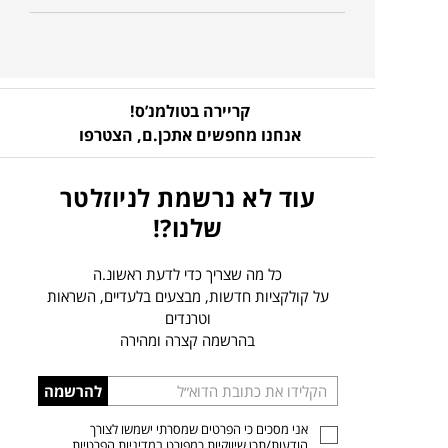
קריירה בטולמנ’ס!
אנחנו מחפשים אתכן.ם,
הצטרפו
עוד לא נרשמת לניוזלטר
שלנו?!
כל מה שצריך כדי לדעת ראשונ.ה
על קולקציות חדשות, מבצעים בלעדיים, השראות
וטרנדים
בהרשמה קצרה ומהירה
הכניסו
להרשמה
כתובת
אני מסכים כי הפרטים שמסרתי ישמשו לצורך
דוא”ל
הודעות/תכן שיווקיות כמפורט ב
מדיניות הפרטיות
.