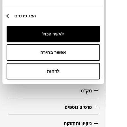
הצג פרטים
מותג
לאשר הכול
מידות
160X78X74H ס"מ
אפשר בחירה
לדחות
מידע על חומרים
מק"ט
פרטים נוספים
ניקיון ותחזוקה