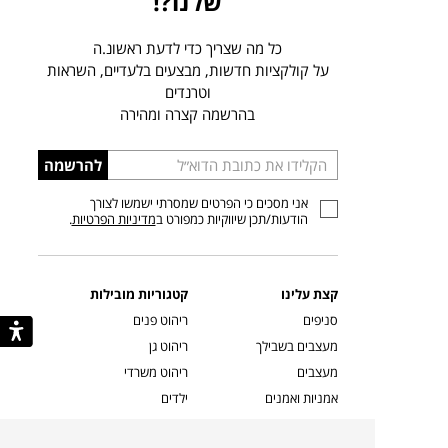
שלנו?!
כל מה שצריך כדי לדעת ראשונ.ה
על קולקציות חדשות, מבצעים בלעדיים, השראות
וטרנדים
בהרשמה קצרה ומהירה
הכניסו
להרשמה
כתובת
אני מסכים כי הפרטים שמסרתי ישמשו לצורך
דוא”ל
הודעות/תכן שיווקיות כמפורט ב
מדיניות הפרטיות
.
קצת עלינו
קטגוריות מובילות
סניפים
ריהוט פנים
מעצבים בשבילך
ריהוט גן
מעצבים
ריהוט משרדי
אמניות ואמנים
ילדים
קשרי אדריכלים
שטיחים