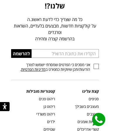
שלנו?!
כל מה שצריך כדי לדעת ראשונ.ה
על קולקציות חדשות, מבצעים בלעדיים, השראות
וטרנדים
בהרשמה קצרה ומהירה
הכניסו
להרשמה
כתובת
אני מסכים כי הפרטים שמסרתי ישמשו לצורך
דוא”ל
הודעות/תכן שיווקיות כמפורט ב
מדיניות הפרטיות
.
קצת עלינו
קטגוריות מובילות
סניפים
ריהוט פנים
מעצבים בשבילך
ריהוט גן
מעצבים
ריהוט משרדי
אמניות ואמנים
ילדים
קשרי אדריכלים
שטיחים