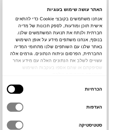
האתר עושה שימוש בעוגיות
תוכלו למצוא אותי ב:
אנחנו משתמשים בקובצי Cookie כדי להתאים
אישית תוכן ומודעות, לספק תכונות של מדיה
חברתית ולנתח את תנועת המשתמשים שלנו.
צבעים
בנוסף, אנחנו משתפים מידע על אופן השימוש
באתר שלנו עם השותפים שלנו מתחומי המדיה
החברתית, הפרסום וניתוח הנתונים. גורמים אלה
עשויים לשלב את הנתונים האלה עם מידע אחר
שסיפקתם או שהם אספו בעקבות השימוש
שעשיתם בשירותים שלהם.
כסא Motta של
MAGIS
עוצב על ידי Jasper
בחירת
Morrison, אחד המעצבים הבריטים המשפיעים
הכרחיות
הסכמה
והמוערכים בעולם העיצוב העכשווי. הוא
מתמחה בעיצוב רהיטים, תאורה, כלי שולחן
ומוצרים יומיומיים, תוך דגש על פשטות,
העדפות
פונקציונליות ונוחות שימוש. גישתו העיצובית
שואפת ליצור חפצים המשתלבים באופן טבעי
סטטיסטיקה
בחיי היומיום ומשרתים את המשתמש לאורך זמן.