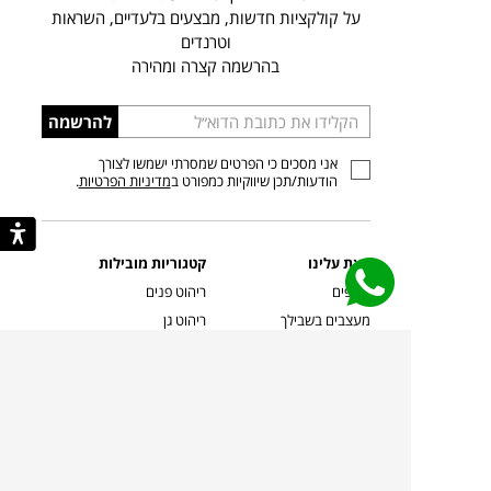
על קולקציות חדשות, מבצעים בלעדיים, השראות
וטרנדים
בהרשמה קצרה ומהירה
הכניסו
להרשמה
כתובת
אני מסכים כי הפרטים שמסרתי ישמשו לצורך
דוא”ל
הודעות/תכן שיווקיות כמפורט ב
מדיניות הפרטיות
.
קצת עלינו
קטגוריות מובילות
סניפים
ריהוט פנים
מעצבים בשבילך
ריהוט גן
מעצבים
ריהוט משרדי
אמניות ואמנים
ילדים
קשרי אדריכלים
שטיחים
שוברים
אביזרים והלבשת הבית
צרו קשר
תאורה