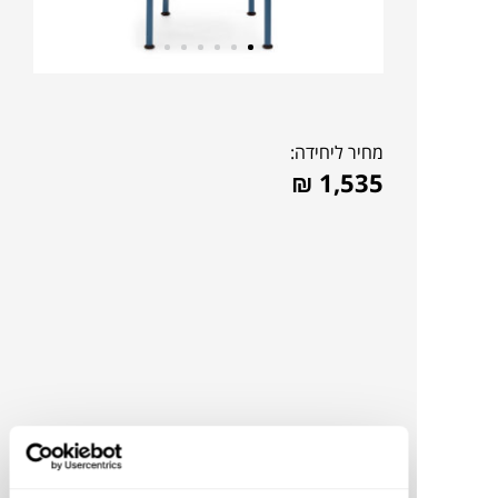
מחיר ליחידה:
₪
1,535
להדמיית AI Design