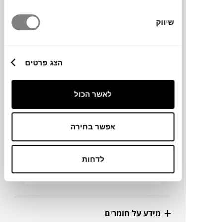
הכיסא מאופיין בקווים נקיים, מראה פשוט
ועל־זמני ונוחות המתאימה לשימוש יומיומי
שיווק
במגוון סביבות. הכיסא בנוי משלדת צינורות
פלדה צבועה בגימור מבריק, כאשר המושב
והמשענת מיוצרים מפוליפרופילן ממוחזר, דבר
הצג פרטים
המדגיש את המחויבות לקיימות ולשימוש
בחומרים ידידותיים לסביבה.
לאשר הכול
מותג
אפשר בחירה
מידות
לדחות
42X45X76H ס"מ
מידע על חומרים