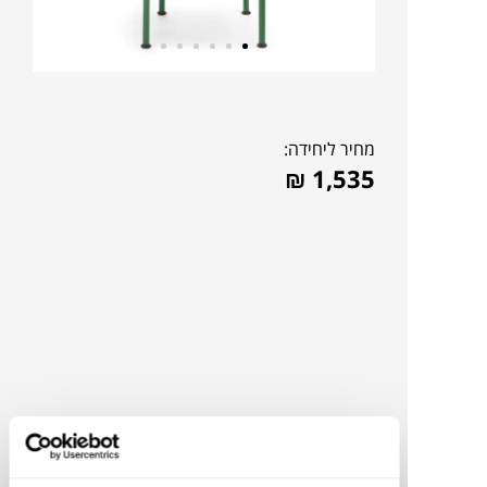
מחיר ליחידה:
₪
1,535
להדמיית AI Design