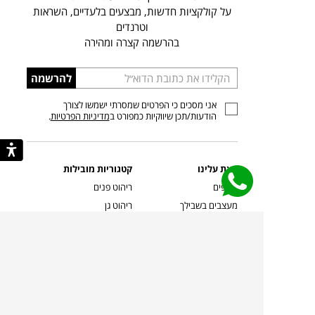
על קולקציות חדשות, מבצעים בלעדיים, השראות
וטרנדים
בהרשמה קצרה ומהירה
הכניסו
להרשמה
כתובת
אני מסכים כי הפרטים שמסרתי ישמשו לצורך
דוא”ל
הודעות/תכן שיווקיות כמפורט ב
מדיניות הפרטיות
.
קצת עלינו
קטגוריות מובילות
סניפים
ריהוט פנים
מעצבים בשבילך
ריהוט גן
מעצבים
ריהוט משרדי
אמניות ואמנים
ילדים
קשרי אדריכלים
שטיחים
שוברים
אביזרים והלבשת הבית
צרו קשר
תאורה