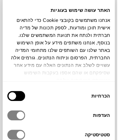
האתר עושה שימוש בעוגיות
תוכלו למצוא אותי ב:
אנחנו משתמשים בקובצי Cookie כדי להתאים
אישית תוכן ומודעות, לספק תכונות של מדיה
חברתית ולנתח את תנועת המשתמשים שלנו.
צבעים
בנוסף, אנחנו משתפים מידע על אופן השימוש
באתר שלנו עם השותפים שלנו מתחומי המדיה
החברתית, הפרסום וניתוח הנתונים. גורמים אלה
עשויים לשלב את הנתונים האלה עם מידע אחר
שסיפקתם או שהם אספו בעקבות השימוש
שעשיתם בשירותים שלהם.
כסא Motta של
MAGIS
עוצב על ידי Jasper
בחירת
Morrison, אחד המעצבים הבריטים המשפיעים
הכרחיות
הסכמה
והמוערכים בעולם העיצוב העכשווי. הוא
מתמחה בעיצוב רהיטים, תאורה, כלי שולחן
ומוצרים יומיומיים, תוך דגש על פשטות,
העדפות
פונקציונליות ונוחות שימוש. גישתו העיצובית
שואפת ליצור חפצים המשתלבים באופן טבעי
סטטיסטיקה
בחיי היומיום ומשרתים את המשתמש לאורך זמן.