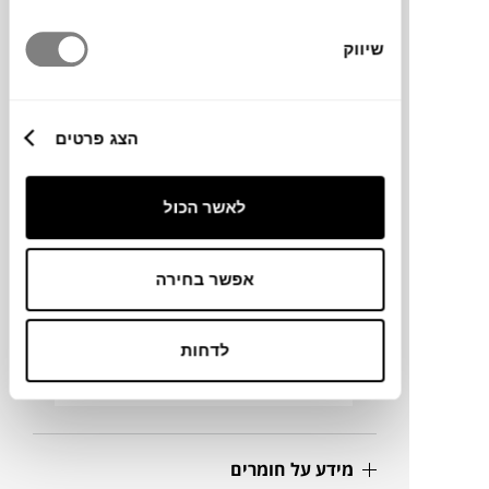
הכיסא מאופיין בקווים נקיים, מראה פשוט
ועל־זמני ונוחות המתאימה לשימוש יומיומי
שיווק
במגוון סביבות. הכיסא בנוי משלדת צינורות
פלדה צבועה בגימור מבריק, כאשר המושב
והמשענת מיוצרים מפוליפרופילן ממוחזר, דבר
הצג פרטים
המדגיש את המחויבות לקיימות ולשימוש
בחומרים ידידותיים לסביבה.
לאשר הכול
מותג
אפשר בחירה
מידות
לדחות
42X45X76H ס"מ
מידע על חומרים