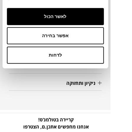
66X66X87H ס"מ
לאשר הכול
מידע על חומרים
אפשר בחירה
מק"ט
לדחות
פרטים נוספים
ניקיון ותחזוקה
קריירה בטולמנ’ס!
אנחנו מחפשים אתכן.ם,
הצטרפו