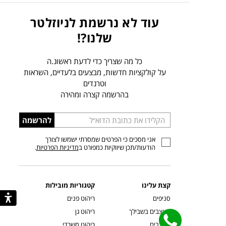
עוד לא נרשמת לניוזלטר
שלנו?!
כל מה שצריך כדי לדעת ראשונ.ה
על קולקציות חדשות, מבצעים בלעדיים, השראות
וטרנדים
בהרשמה קצרה ומהירה
הכניסו
להרשמה
כתובת
אני מסכים כי הפרטים שמסרתי ישמשו לצורך
דוא”ל
הודעות/תכן שיווקיות כמפורט ב
מדיניות הפרטיות
.
קצת עלינו
קטגוריות מובילות
סניפים
ריהוט פנים
מעצבים בשבילך
ריהוט גן
מעצבים
ריהוט משרדי