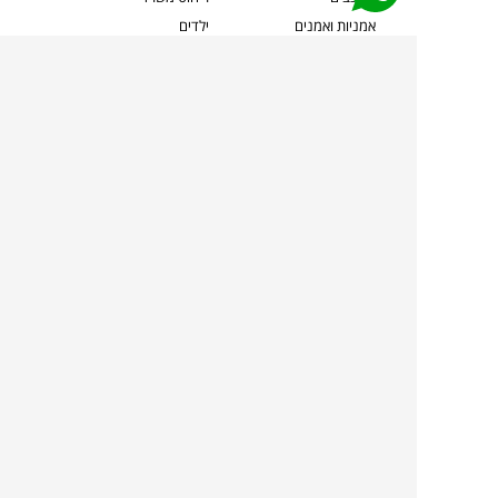
אמניות ואמנים
ילדים
קשרי אדריכלים
שטיחים
שוברים
אביזרים והלבשת הבית
צרו קשר
תאורה
משלוחים והחזרות
ספות לסלון
שואלים אותנו
שולחנות קפה
שרות ב-
פינות אוכל
תקנון אתר
מדיניות פרטיות
מדיניות עוגיות/Cookies
מדיניות מצלמות
ביטול עסקה
הצהרת נגישות