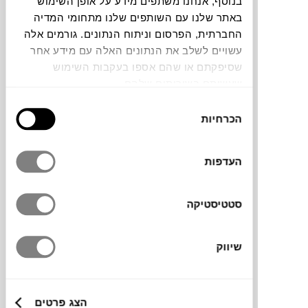
בנוסף, אנחנו משתפים מידע על אופן השימוש
באתר שלנו עם השותפים שלנו מתחומי המדיה
תוכלו למצוא אותי ב:
החברתית, הפרסום וניתוח הנתונים. גורמים אלה
עשויים לשלב את הנתונים האלה עם מידע אחר
שסיפקתם או שהם אספו בעקבות השימוש
שעשיתם בשירותים שלהם.
צבעים
בחירת
הכרחיות
הסכמה
העדפות
כסא אורח עם משענות יד, מעוצב בקווים
עדינים, מרופד ומסתובב. לפינת עבודה, חדר
סטטיסטיקה
ישיבות או ככסא אורח, הוא ישלים את הסביבה
ויסגור לכם את הפינה.
שיווק
מידות
הצג פרטים