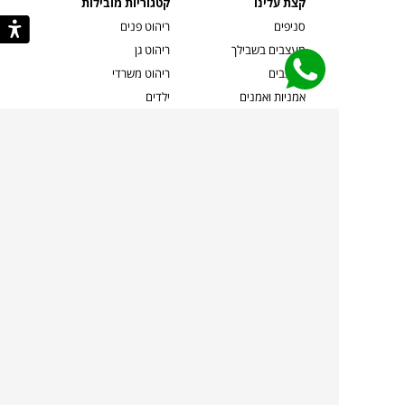
קצת עלינו
קטגוריות מובילות
סניפים
ריהוט פנים
מעצבים בשבילך
ריהוט גן
מעצבים
ריהוט משרדי
אמניות ואמנים
ילדים
קשרי אדריכלים
שטיחים
שוברים
אביזרים והלבשת הבית
צרו קשר
תאורה
משלוחים והחזרות
ספות לסלון
שואלים אותנו
שולחנות קפה
שרות ב-
פינות אוכל
תקנון אתר
מדיניות פרטיות
מדיניות עוגיות/Cookies
מדיניות מצלמות
ביטול עסקה