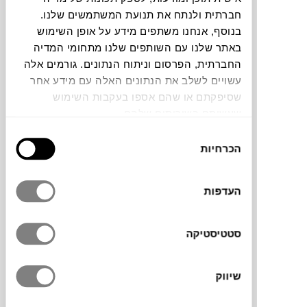
חברתית ולנתח את תנועת המשתמשים שלנו.
חלה שגיאה. אנא רעננו את הדף ונסו שנית
בנוסף, אנחנו משתפים מידע על אופן השימוש
באתר שלנו עם השותפים שלנו מתחומי המדיה
החברתית, הפרסום וניתוח הנתונים. גורמים אלה
צבעים
עשויים לשלב את הנתונים האלה עם מידע אחר
שסיפקתם או שהם אספו בעקבות השימוש
שעשיתם בשירותים שלהם.
בחירת
הכרחיות
הסכמה
קופסת אחסון מסדרת Nova של המותג הדני
FERM LIVING
, בעיצוב גיאומטרי זוויתי עם
העדפות
מבנה מתומן. עשויה במבוק מצופה לכה
מבריקה, עם תו תקן שמבטיח קיימות ואחריות
סטטיסטיקה
סביבתית. מתאימה לתכשיטים, כלי כתיבה
ופריטים קטנים, שתמיד נחמד שיהיו בהישג יד.
שיווק