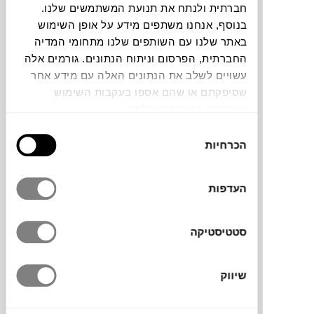
חברתית ולנתח את תנועת המשתמשים שלנו.
בנוסף, אנחנו משתפים מידע על אופן השימוש
תוכלו למצוא אותי ב:
באתר שלנו עם השותפים שלנו מתחומי המדיה
החברתית, הפרסום וניתוח הנתונים. גורמים אלה
עשויים לשלב את הנתונים האלה עם מידע אחר
צבעים
שסיפקתם או שהם אספו בעקבות השימוש
שעשיתם בשירותים שלהם.
בחירת
הכרחיות
הסכמה
העדפות
השטיח לסלון nyoko של המותג הדני
LINIE
DESIGN
משלב דוגמה גיאומטרית עדינה עם
צבעים שקטים וקווים נקיים. הוא נארג בעבודת
סטטיסטיקה
יד מצמר טבעי, ומציע מראה על-זמני שמתאים
בקלות לכל חלל מגורים.
שיווק