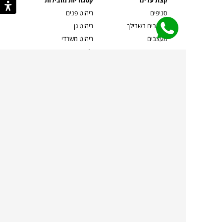
קצת עלינו
קטגוריות מובילות
סניפים
ריהוט פנים
מעצבים בשבילך
ריהוט גן
מעצבים
ריהוט משרדי
אמניות ואמנים
ילדים
קשרי אדריכלים
שטיחים
שוברים
אביזרים והלבשת הבית
צרו קשר
תאורה
משלוחים והחזרות
ספות לסלון
שואלים אותנו
שולחנות קפה
שרות ב-
פינות אוכל
תקנון אתר
מדיניות פרטיות
מדיניות עוגיות/Cookies
מדיניות מצלמות
ביטול עסקה