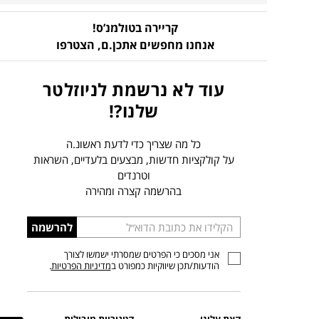
קריירה בטולמנ’ס!
אנחנו מחפשים אתכן.ם,
הצטרפו
עוד לא נרשמת לניוזלטר
שלנו?!
כל מה שצריך כדי לדעת ראשונ.ה
על קולקציות חדשות, מבצעים בלעדיים, השראות
וטרנדים
בהרשמה קצרה ומהירה
הכניסו
להרשמה
כתובת
אני מסכים כי הפרטים שמסרתי ישמשו לצורך
דוא”ל
הודעות/תכן שיווקיות כמפורט ב
מדיניות הפרטיות
.