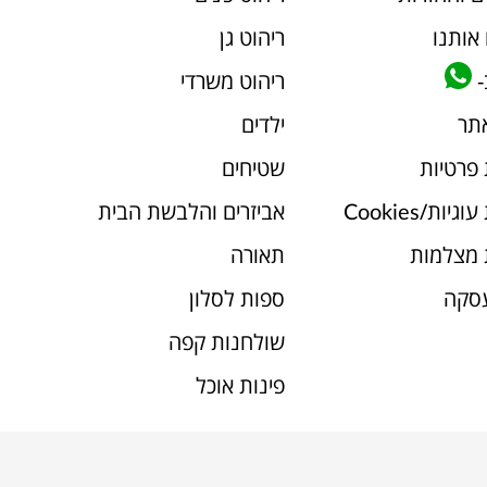
אותנו
ריהוט גן
-
ריהוט משרדי
אתר
ילדים
 פרטיות
שטיחים
יות/Cookies
אביזרים והלבשת הבית
 מצלמות
תאורה
עסקה
ספות לסלון
שולחנות קפה
פינות אוכל
ENTITY & DESIGN
KONIAK
| Developed by
R2K