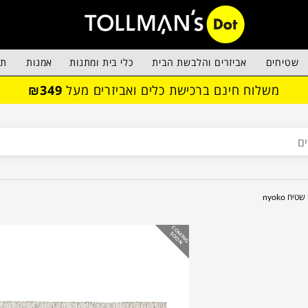
שטיחים
אביזרים והלבשת הבית
כלי בית ומתנות
אמנות
תא
משלוח חינם ברכישת כלים ואביזרים מעל
₪349
שטיח nyoko
C
O
IN
G
O
O
M
S
N