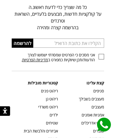
כל מה שצריך כדי לדעת ראשונ.ה
על קולקציות חדשות, מבצעים בלעדיים, השראות
וטרנדים
בהרשמה קצרה ומהירה
הכניסו
להרשמה
כתובת
אני מסכים כי הפרטים שמסרתי ישמשו לצורך
דוא”ל
הודעות/תכן שיווקיות כמפורט ב
מדיניות הפרטיות
.
קצת עלינו
קטגוריות מובילות
סניפים
ריהוט פנים
מעצבים בשבילך
ריהוט גן
מעצבים
ריהוט משרדי
אמניות ואמנים
ילדים
קשרי אדריכלים
שטיחים
שוברים
אביזרים והלבשת הבית