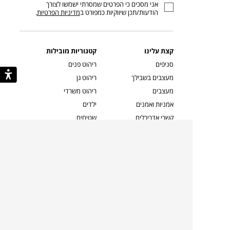
אני מסכים כי הפרטים שמסרתי ישמשו לצורך
דוא”ל
הודעות/תכן שיווקיות כמפורט ב
מדיניות הפרטיות
.
קצת עלינו
קטגוריות מובילות
סניפים
ריהוט פנים
מעצבים בשבילך
ריהוט גן
מעצבים
ריהוט משרדי
אמניות ואמנים
ילדים
קשרי אדריכלים
שטיחים
שוברים
אביזרים והלבשת הבית
צרו קשר
תאורה
משלוחים והחזרות
ספות לסלון
שואלים אותנו
שולחנות קפה
שרות ב-
פינות אוכל
תקנון אתר
מדיניות פרטיות
מדיניות עוגיות/Cookies