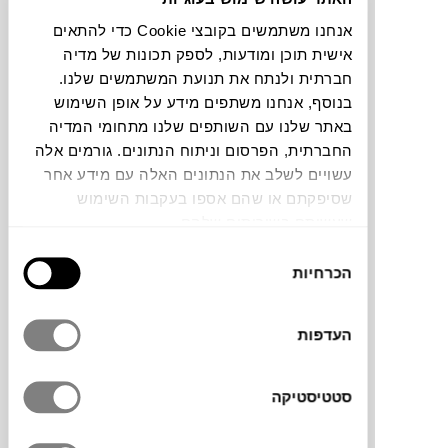
אנחנו משתמשים בקובצי Cookie כדי להתאים
אישית תוכן ומודעות, לספק תכונות של מדיה
שטיח עגול מסדרת Oksa של המותג הדני
חברתית ולנתח את תנועת המשתמשים שלנו.
LINIE DESIGN
מחבר בין מסורת של עבודת יד
בנוסף, אנחנו משתפים מידע על אופן השימוש
לאסתטיקה עכשווית. הוא ארוג מצמר טבעי
באתר שלנו עם השותפים שלנו מתחומי המדיה
בשילוב כותנה, עם טקסטורה עשירה שמוסיפה
החברתית, הפרסום וניתוח הנתונים. גורמים אלה
עומק ונוכחות. העיצוב הנקי יוצר אווירה רגועה,
עשויים לשלב את הנתונים האלה עם מידע אחר
והחומרים הטבעיים מעניקים חמימות ועמידות
שסיפקתם או שהם אספו בעקבות השימוש
לאורך זמן.
שעשיתם בשירותים שלהם.
בחירת
הכרחיות
הסכמה
מותג
העדפות
מידות
סטטיסטיקה
Ø250 ס"מ