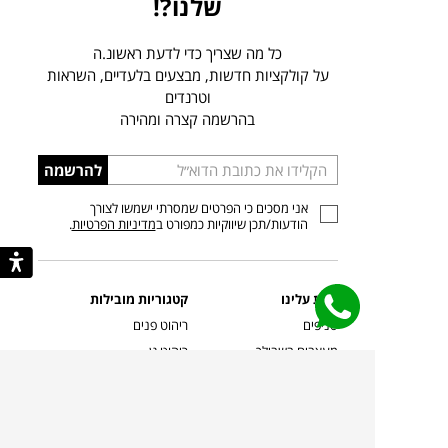
שלנו?!
כל מה שצריך כדי לדעת ראשונ.ה
על קולקציות חדשות, מבצעים בלעדיים, השראות
וטרנדים
בהרשמה קצרה ומהירה
הכניסו
להרשמה
כתובת
אני מסכים כי הפרטים שמסרתי ישמשו לצורך
דוא”ל
הודעות/תכן שיווקיות כמפורט ב
מדיניות הפרטיות
.
קצת עלינו
קטגוריות מובילות
סניפים
ריהוט פנים
מעצבים בשבילך
ריהוט גן
מעצבים
ריהוט משרדי
אמניות ואמנים
ילדים
קשרי אדריכלים
שטיחים