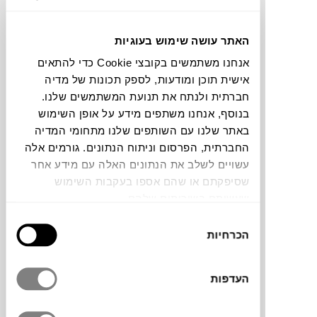
תוכלו למצוא אותי ב:
האתר עושה שימוש בעוגיות
אנחנו משתמשים בקובצי Cookie כדי להתאים
אישית תוכן ומודעות, לספק תכונות של מדיה
צבעים
חברתית ולנתח את תנועת המשתמשים שלנו.
בנוסף, אנחנו משתפים מידע על אופן השימוש
באתר שלנו עם השותפים שלנו מתחומי המדיה
החברתית, הפרסום וניתוח הנתונים. גורמים אלה
עשויים לשלב את הנתונים האלה עם מידע אחר
שסיפקתם או שהם אספו בעקבות השימוש
שטיח עגול מסדרת Oksa של המותג הדני
שעשיתם בשירותים שלהם.
LINIE DESIGN
מחבר בין מסורת של עבודת יד
בחירת
לאסתטיקה עכשווית. הוא ארוג מצמר טבעי
הכרחיות
הסכמה
בשילוב כותנה, עם טקסטורה עשירה שמוסיפה
עומק ונוכחות. העיצוב הנקי יוצר אווירה רגועה,
והחומרים הטבעיים מעניקים חמימות ועמידות
העדפות
לאורך זמן.