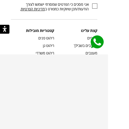
אני מסכים כי הפרטים שמסרתי ישמשו לצורך
דוא”ל
הודעות/תכן שיווקיות כמפורט ב
מדיניות הפרטיות
.
קצת עלינו
קטגוריות מובילות
סניפים
ריהוט פנים
מעצבים בשבילך
ריהוט גן
מעצבים
ריהוט משרדי
אמניות ואמנים
ילדים
קשרי אדריכלים
שטיחים
שוברים
אביזרים והלבשת הבית
צרו קשר
תאורה
משלוחים והחזרות
ספות לסלון
שואלים אותנו
שולחנות קפה
שרות ב-
פינות אוכל
תקנון אתר
מדיניות פרטיות
מדיניות עוגיות/Cookies