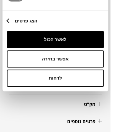
הפיתוח, העיצוב והייצור נעשו בישראל.
הצג פרטים
מותג
לאשר הכול
מידות
אפשר בחירה
208X19X36H ס"מ
לדחות
מידע על חומרים
מק"ט
פרטים נוספים