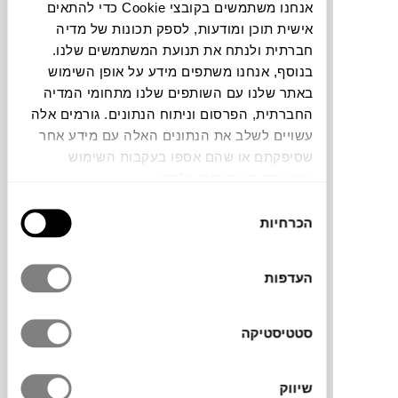
אנחנו משתמשים בקובצי Cookie כדי להתאים
אישית תוכן ומודעות, לספק תכונות של מדיה
צבעים
חברתית ולנתח את תנועת המשתמשים שלנו.
בנוסף, אנחנו משתפים מידע על אופן השימוש
באתר שלנו עם השותפים שלנו מתחומי המדיה
החברתית, הפרסום וניתוח הנתונים. גורמים אלה
עשויים לשלב את הנתונים האלה עם מידע אחר
שסיפקתם או שהם אספו בעקבות השימוש
מדף PEG בעיצובה של האדריכלית
הילה חבקין,
שעשיתם בשירותים שלהם.
הוא חלק ממערכת מדפים מודולרית וגמישה,
בחירת
המציעה פתרון חכם לאחסון ספרים וחפצים
הכרחיות
הסכמה
בבית או במשרד. בשונה ממדפים קבועים, PEG
מאפשרת התרחבות לכל כיוון והתאמה אישית
לגודל ולצורה, ליצירת קומפוזיציות ייחודיות
העדפות
ומותאמות. ההשראה לעיצוב נובעת משבילים
הנחשפים בטיפוס הרים ומעניקה תחושה
סטטיסטיקה
הרמונית. המדפים עשויים מאלומיניום צבוע
בציפוי לכה, חומר חזק וקל משקל המבטיח
עמידות לצד מראה אלגנטי ומינימליסטי.
שיווק