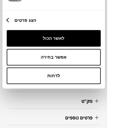
הפיתוח, העיצוב והייצור נעשו בישראל.
הצג פרטים
מותג
לאשר הכול
מידות
אפשר בחירה
208X19X36H ס"מ
לדחות
מידע על חומרים
מק"ט
פרטים נוספים