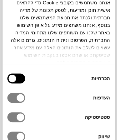
אנחנו משתמשים בקובצי Cookie כדי להתאים
אישית תוכן ומודעות, לספק תכונות של מדיה
צבעים
חברתית ולנתח את תנועת המשתמשים שלנו.
בנוסף, אנחנו משתפים מידע על אופן השימוש
באתר שלנו עם השותפים שלנו מתחומי המדיה
החברתית, הפרסום וניתוח הנתונים. גורמים אלה
עשויים לשלב את הנתונים האלה עם מידע אחר
שסיפקתם או שהם אספו בעקבות השימוש
מדף PEG בעיצובה של האדריכלית
הילה חבקין,
שעשיתם בשירותים שלהם.
הוא חלק ממערכת מדפים מודולרית וגמישה,
בחירת
המציעה פתרון חכם לאחסון ספרים וחפצים
הכרחיות
הסכמה
בבית או במשרד. בשונה ממדפים קבועים, PEG
מאפשרת התרחבות לכל כיוון והתאמה אישית
לגודל ולצורה, ליצירת קומפוזיציות ייחודיות
העדפות
ומותאמות. ההשראה לעיצוב נובעת משבילים
הנחשפים בטיפוס הרים ומעניקה תחושה
סטטיסטיקה
הרמונית. המדפים עשויים מאלומיניום צבוע
בציפוי לכה, חומר חזק וקל משקל המבטיח
עמידות לצד מראה אלגנטי ומינימליסטי.
שיווק