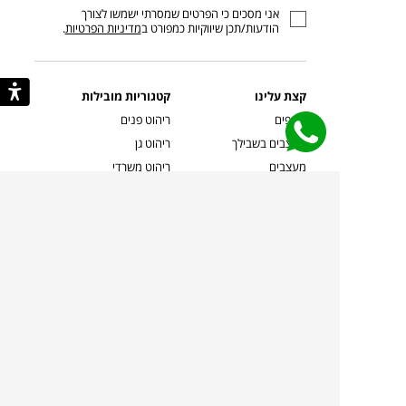
אני מסכים כי הפרטים שמסרתי ישמשו לצורך
דוא”ל
הודעות/תכן שיווקיות כמפורט ב
מדיניות הפרטיות
.
קצת עלינו
קטגוריות מובילות
סניפים
ריהוט פנים
מעצבים בשבילך
ריהוט גן
מעצבים
ריהוט משרדי
אמניות ואמנים
ילדים
קשרי אדריכלים
שטיחים
שוברים
אביזרים והלבשת הבית
צרו קשר
תאורה
משלוחים והחזרות
ספות לסלון
שואלים אותנו
שולחנות קפה
שרות ב-
פינות אוכל
תקנון אתר
מדיניות פרטיות
מדיניות עוגיות/Cookies