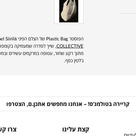
הפוסטר Plastic Bag של הצלם הפיני Mikael Siirilä, מתוך האוסף של המותג הדני
COLLECTIVE
, שייך לסדרה שמעמיקה בקומפוזי
מתוך רקע שחור, עטופה במרקמים עשירים ובמעבר
ג’לטין כסף.
קריירה בטולמנ’ס! – אנחנו מחפשים אתכן.ם, הצטרפו
קצת עלינו
צרו קש
דיים,