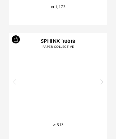
₪
1,173
פוסטר SPHINX
PAPER COLLECTIVE
₪
313