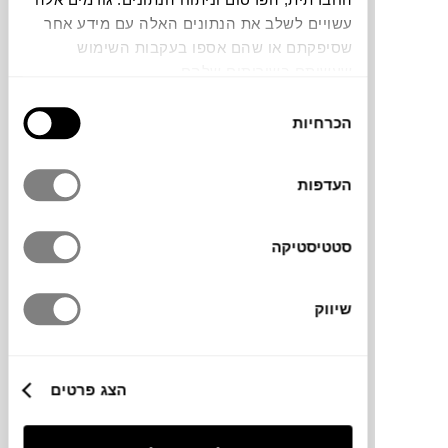
עשויים לשלב את הנתונים האלה עם מידע אחר
שסיפקתם או שהם אספו בעקבות השימוש
POISE היא מראה אובלית עם מסגרת מתכת
שעשיתם בשירותים שלהם.
דקה של קו מתאר, נתלית על וו תליה מעץ
בחירת
גולמי. שייך למותג
FERM LIVING
. העיצוב
הכרחיות
הסכמה
מאפיין את הערכי המותג, קווי עיצוב פשוטים
ונקיים אבל עם נוכחות גדולה.
העדפות
סטטיסטיקה
מותג
שיווק
מידות
28X2.5X 99H ס"מ
הצג פרטים
מידע על חומרים