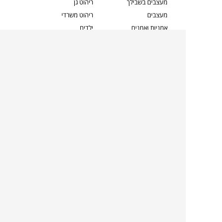
מעצבים בשבילך
ריהוט גן
מעצבים
ריהוט משרדי
אמניות ואמנים
ילדים
קשרי אדריכלים
שטיחים
שוברים
אביזרים והלבשת הבית
צרו קשר
תאורה
משלוחים והחזרות
ספות לסלון
שואלים אותנו
שולחנות קפה
שרות ב-
פינות אוכל
תקנון אתר
מדיניות פרטיות
מדיניות עוגיות/Cookies
מדיניות מצלמות
ביטול עסקה