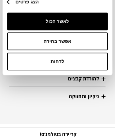
הצג פרטים
מצב סגור- 210X112X76H מצב פתוח-
140X210 ס"מ
לאשר הכול
אפשר בחירה
מידע על חומרים
פרטים נוספים
לדחות
להורדת קבצים
ניקיון ותחזוקה
קריירה בטולמנ’ס!