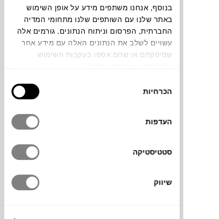
בנוסף, אנחנו משתפים מידע על אופן השימוש
באתר שלנו עם השותפים שלנו מתחומי המדיה
הספה הנפתחת REVOLVE למותג הקרואטי
החברתית, הפרסום וניתוח הנתונים. גורמים אלה
Prostoria זוכת פרס העיצוב Red Dot לשנת
עשויים לשלב את הנתונים האלה עם מידע אחר
2012, עוצבה על ידי Numen/ForUse ו- I.
שסיפקתם או שהם אספו בעקבות השימוש
Borovnjak & R. Bratović. הספה הופכת
שעשיתם בשירותים שלהם.
למיטה בעלת מזרן נוח ומרופד באמצעות סיבוב
פשוט של גב הספה ב-180 מעלות. מתאימה
בחירת
הכרחיות
למגוון רב של חללים- למשרד, לבית ולמקומות
הסכמה
אירוח בזכות הצורה הדינמית והפונקציה הכפולה
שלה.
העדפות
סטטיסטיקה
מותג
שיווק
מעצב
מידות