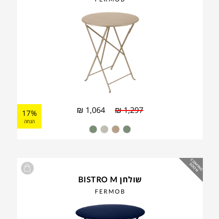
₪
1,064
₪
1,297
17%
הנחה
C
O
IN
G
O
O
M
S
N
שולחן BISTRO M
FERMOB