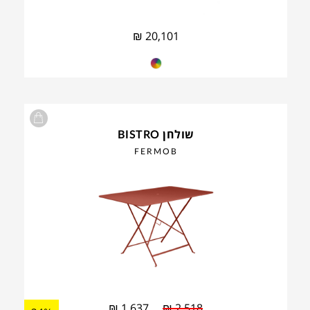
₪
20,101
שולחן BISTRO
FERMOB
₪
1,637
₪
2,518