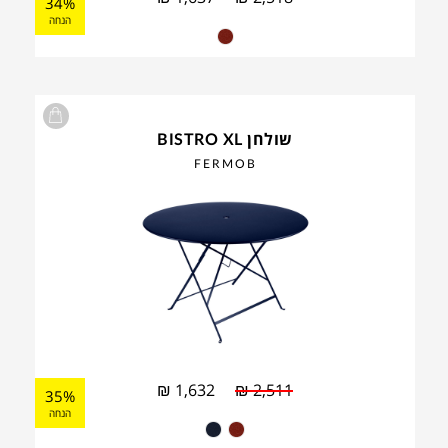
34%
הנחה
שולחן BISTRO XL
FERMOB
₪
1,632
₪
2,511
35%
הנחה