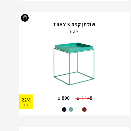
שולחן קפה TRAY S
HAY
₪
890
₪
1,148
22%
הנחה