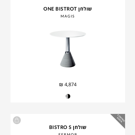
שולחן ONE BISTROT
MAGIS
₪
4,874
C
O
IN
G
O
O
M
S
N
שולחן BISTRO S
FERMOB