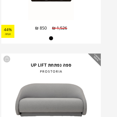
₪
850
₪
1,526
44%
הנחה
C
O
IN
G
O
O
M
S
N
ספה נפתחת UP LIFT
PROSTORIA