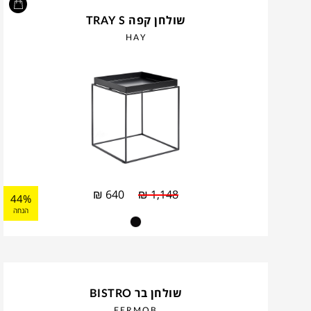
שולחן קפה TRAY S
HAY
₪
640
₪
1,148
44%
הנחה
שולחן בר BISTRO
FERMOB