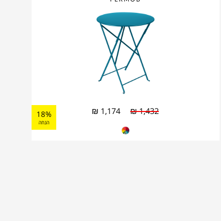
₪
1,174
₪
1,432
18%
הנחה