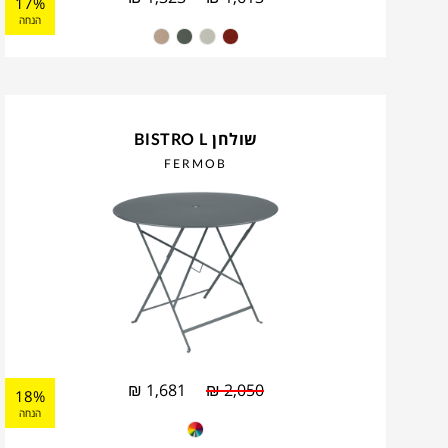
17%
הנחה
שולחן BISTRO L
FERMOB
₪
1,681
₪
2,050
18%
הנחה