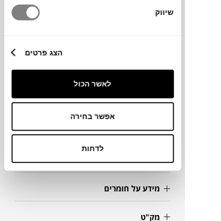
שיווק
מותג
הצג פרטים
מידות
לאשר הכול
מידה
Ø96X74H
אפשר בחירה
גדלים נוספים
Ø117X74H
Ø60X74H
לדחות
Ø77X74H
מידע על חומרים
מק"ט