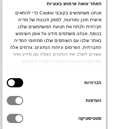
האתר עושה שימוש בעוגיות
אנחנו משתמשים בקובצי Cookie כדי להתאים
תוכלו למצוא אותי ב:
אישית תוכן ומודעות, לספק תכונות של מדיה
חברתית ולנתח את תנועת המשתמשים שלנו.
בנוסף, אנחנו משתפים מידע על אופן השימוש
צבעים
באתר שלנו עם השותפים שלנו מתחומי המדיה
החברתית, הפרסום וניתוח הנתונים. גורמים אלה
עשויים לשלב את הנתונים האלה עם מידע אחר
שסיפקתם או שהם אספו בעקבות השימוש
שעשיתם בשירותים שלהם.
בחירת
שולחן BISTRO למותג הצרפתי
Fermob
הכרחיות
הסכמה
אידיאלי עבור הגינה שלך.
שולחן מתקפל וקל במיוחד, השומר על פשטות,
קומפקטיות, נוחות ותחזוקה פשוטה. השימוש
העדפות
בקווים דקים של מתכת יוצר מראה נצחי ומכניס
רעננות וקלילות לריהוט הגן שלך.
סטטיסטיקה
ברזל הנו חומר טבעי ולמרות הטיפול שעבר נגד
חלודה,עם הזמן יחליד.