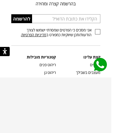
בהרשמה קצרה ומהירה
הכניסו
להרשמה
כתובת
אני מסכים כי הפרטים שמסרתי ישמשו לצורך
דוא”ל
הודעות/תכן שיווקיות כמפורט ב
מדיניות הפרטיות
.
קצת עלינו
קטגוריות מובילות
סניפים
ריהוט פנים
מעצבים בשבילך
ריהוט גן
מעצבים
ריהוט משרדי
אמניות ואמנים
ילדים
קשרי אדריכלים
שטיחים
שוברים
אביזרים והלבשת הבית
צרו קשר
תאורה
משלוחים והחזרות
ספות לסלון
שואלים אותנו
שולחנות קפה