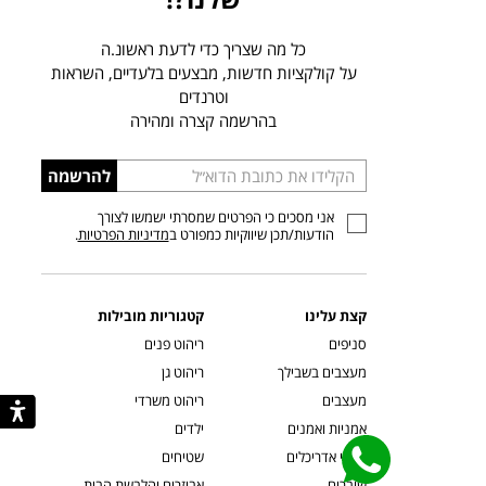
כל מה שצריך כדי לדעת ראשונ.ה
על קולקציות חדשות, מבצעים בלעדיים, השראות
וטרנדים
בהרשמה קצרה ומהירה
הכניסו
להרשמה
כתובת
אני מסכים כי הפרטים שמסרתי ישמשו לצורך
דוא”ל
הודעות/תכן שיווקיות כמפורט ב
מדיניות הפרטיות
.
קצת עלינו
קטגוריות מובילות
סניפים
ריהוט פנים
מעצבים בשבילך
ריהוט גן
מעצבים
ריהוט משרדי
אמניות ואמנים
ילדים
קשרי אדריכלים
שטיחים
שוברים
אביזרים והלבשת הבית