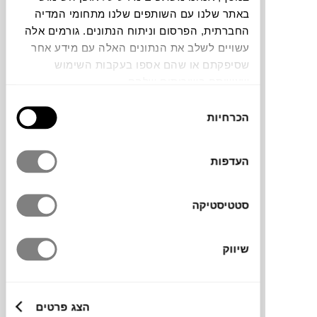
צבעים
באתר שלנו עם השותפים שלנו מתחומי המדיה
החברתית, הפרסום וניתוח הנתונים. גורמים אלה
עשויים לשלב את הנתונים האלה עם מידע אחר
שסיפקתם או שהם אספו בעקבות השימוש
שעשיתם בשירותים שלהם.
בחירת
קראף יין מקולקציית RIPPLE של המותג הדני
הכרחיות
הסכמה
FERM LIVING
. הקולקציה מתאפיינת
בטקסטורה גלית עדינה במראה עכשווי, ומיוצרת
בטכניקה של ניפוח זכוכית לתוך תבנית. לקראף
העדפות
גוף רחב וצוואר צר וגבוה, והוא יכול להכיל עד
ליטר של יין לאוורור יעיל.
סטטיסטיקה
שיווק
מותג
מידות
הצג פרטים