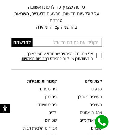
כל מה שצריך כדי לדעת ראשונ.ה
על קולקציות חדשות, מבצעים בלעדיים, השראות
וטרנדים
בהרשמה קצרה ומהירה
הכניסו
להרשמה
כתובת
אני מסכים כי הפרטים שמסרתי ישמשו לצורך
דוא”ל
הודעות/תכן שיווקיות כמפורט ב
מדיניות הפרטיות
.
קצת עלינו
קטגוריות מובילות
סניפים
ריהוט פנים
מעצבים בשבילך
ריהוט גן
מעצבים
ריהוט משרדי
אמניות ואמנים
ילדים
קשרי אדריכלים
שטיחים
שוברים
אביזרים והלבשת הבית