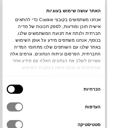
האתר עושה שימוש בעוגיות
תוכלו למצוא אותי ב:
אנחנו משתמשים בקובצי Cookie כדי להתאים
אישית תוכן ומודעות, לספק תכונות של מדיה
חברתית ולנתח את תנועת המשתמשים שלנו.
צבעים
בנוסף, אנחנו משתפים מידע על אופן השימוש
באתר שלנו עם השותפים שלנו מתחומי המדיה
החברתית, הפרסום וניתוח הנתונים. גורמים אלה
עשויים לשלב את הנתונים האלה עם מידע אחר
שסיפקתם או שהם אספו בעקבות השימוש
שעשיתם בשירותים שלהם.
השטיח ROPE בהשראת שטיחי הטאטאמי
בחירת
היפנים נעשה באריגה ידנית מכותנה המקנה לו
הכרחיות
הסכמה
מרקם נעים למעגע ומכניס שיק לחלל. שילוב
הצבעים והטקסטורה מדגישים את הרהיטים
המונחים על גביו ויוצרים מראה נעים וייחודי.
העדפות
סטטיסטיקה