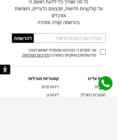
כל מה שצריך כדי לדעת ראשונ.ה
על קולקציות חדשות, מבצעים בלעדיים, השראות
וטרנדים
בהרשמה קצרה ומהירה
הכניסו
להרשמה
כתובת
אני מסכים כי הפרטים שמסרתי ישמשו לצורך
דוא”ל
הודעות/תכן שיווקיות כמפורט ב
מדיניות הפרטיות
.
קצת עלינו
קטגוריות מובילות
סניפים
ריהוט פנים
מעצבים בשבילך
ריהוט גן
מעצבים
ריהוט משרדי
אמניות ואמנים
ילדים
קשרי אדריכלים
שטיחים
שוברים
אביזרים והלבשת הבית
צרו קשר
תאורה