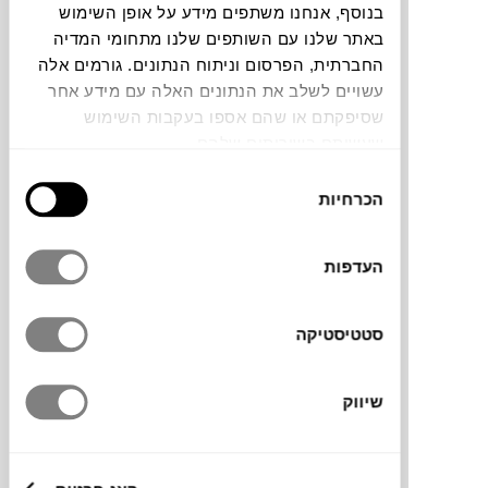
בנוסף, אנחנו משתפים מידע על אופן השימוש
חלה שגיאה. אנא רעננו את הדף ונסו שנית
באתר שלנו עם השותפים שלנו מתחומי המדיה
החברתית, הפרסום וניתוח הנתונים. גורמים אלה
עשויים לשלב את הנתונים האלה עם מידע אחר
שסיפקתם או שהם אספו בעקבות השימוש
צבעים
שעשיתם בשירותים שלהם.
בחירת
הכרחיות
הסכמה
העדפות
קופסת טישו מסדרת Ruca של המותג
VACAVALIENTE
. מיוצר בעבודת יד בספרד
מעור ממוחזר משאריות ותוצרי לוואי של תעשיית
סטטיסטיקה
העור. עמיד, מרווח ורב-תכליתי, לסידור וארגון
הבית או המשרד.
שיווק
מותג