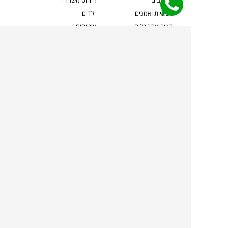
אמניות ואמנים
ילדים
קשרי אדריכלים
שטיחים
שוברים
אביזרים והלבשת הבית
צרו קשר
תאורה
משלוחים והחזרות
ספות לסלון
שואלים אותנו
שולחנות קפה
שרות ב-
פינות אוכל
תקנון אתר
מדיניות פרטיות
מדיניות עוגיות/Cookies
מדיניות מצלמות
ביטול עסקה
הצהרת נגישות