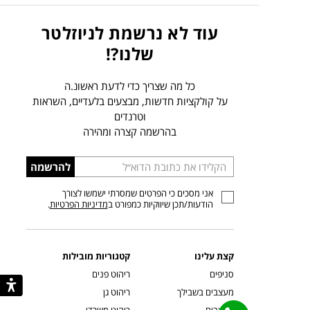
עוד לא נרשמת לניוזלטר
שלנו?!
כל מה שצריך כדי לדעת ראשונ.ה
על קולקציות חדשות, מבצעים בלעדיים, השראות
וטרנדים
בהרשמה קצרה ומהירה
הכניסו
להרשמה
כתובת
אני מסכים כי הפרטים שמסרתי ישמשו לצורך
דוא”ל
הודעות/תכן שיווקיות כמפורט ב
מדיניות הפרטיות
.
קצת עלינו
קטגוריות מובילות
סניפים
ריהוט פנים
מעצבים בשבילך
ריהוט גן
מעצבים
ריהוט משרדי