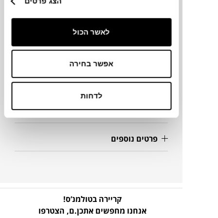
הצג פרטים
מידות
לאשר הכול
15X13X13.5H ס"מ
אפשר בחירה
מידע על חומרים
לדחות
מק"ט
פרטים נוספים
קריירה בטולמנ’ס!
אנחנו מחפשים אתכן.ם,
הצטרפו