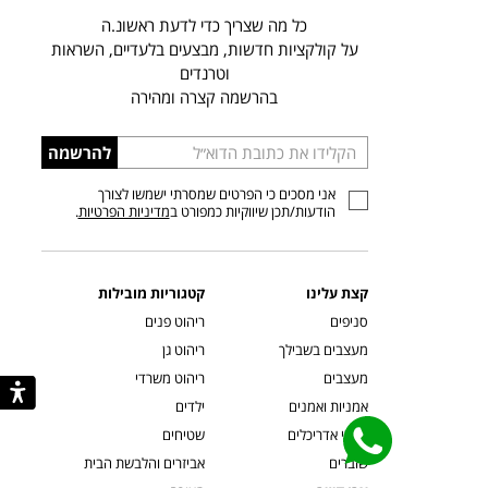
כל מה שצריך כדי לדעת ראשונ.ה
על קולקציות חדשות, מבצעים בלעדיים, השראות
וטרנדים
בהרשמה קצרה ומהירה
הכניסו
להרשמה
כתובת
אני מסכים כי הפרטים שמסרתי ישמשו לצורך
דוא”ל
הודעות/תכן שיווקיות כמפורט ב
מדיניות הפרטיות
.
קצת עלינו
קטגוריות מובילות
סניפים
ריהוט פנים
מעצבים בשבילך
ריהוט גן
מעצבים
ריהוט משרדי
אמניות ואמנים
ילדים
קשרי אדריכלים
שטיחים
שוברים
אביזרים והלבשת הבית