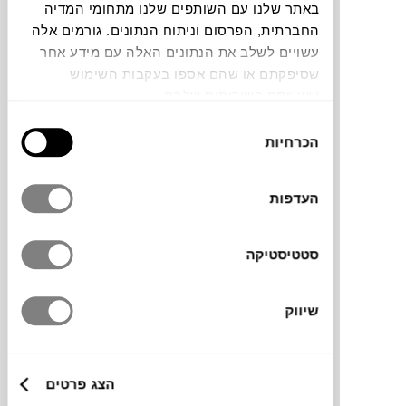
באתר שלנו עם השותפים שלנו מתחומי המדיה
החברתית, הפרסום וניתוח הנתונים. גורמים אלה
עשויים לשלב את הנתונים האלה עם מידע אחר
שסיפקתם או שהם אספו בעקבות השימוש
שעשיתם בשירותים שלהם.
קערת קרמיקה מסדרת Sun של המותג ההולנדי
בחירת
KLEVERING
. השילוב בין שני צבעים מנוגדים
הכרחיות
הסכמה
מדגיש את הצורה הייחודית, בהשראת קרני
השמש, והופך אותה לפריט מרשים למרכז
העדפות
השולחן, להצגת פירות, ירקות או כל מה
שתחפצו.
סטטיסטיקה
מותג
שיווק
מידות
הצג פרטים
Ø24.5X19H ס"מ