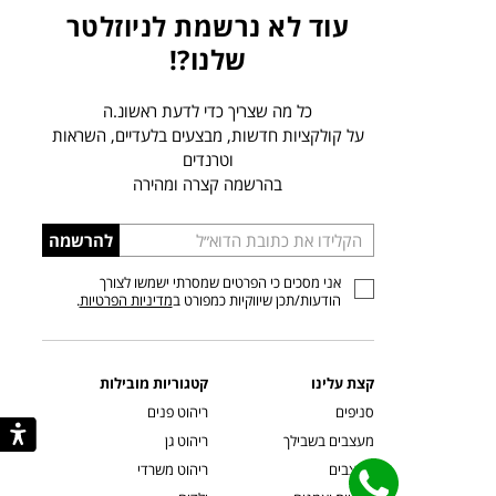
עוד לא נרשמת לניוזלטר
שלנו?!
כל מה שצריך כדי לדעת ראשונ.ה
על קולקציות חדשות, מבצעים בלעדיים, השראות
וטרנדים
בהרשמה קצרה ומהירה
הכניסו
להרשמה
כתובת
אני מסכים כי הפרטים שמסרתי ישמשו לצורך
דוא”ל
הודעות/תכן שיווקיות כמפורט ב
מדיניות הפרטיות
.
קצת עלינו
קטגוריות מובילות
סניפים
ריהוט פנים
מעצבים בשבילך
ריהוט גן
מעצבים
ריהוט משרדי