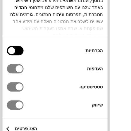
בנוסף, אנחנו משתפים מידע על אופן השימוש
באתר שלנו עם השותפים שלנו מתחומי המדיה
חלה שגיאה. אנא רעננו את הדף ונסו שנית
החברתית, הפרסום וניתוח הנתונים. גורמים אלה
עשויים לשלב את הנתונים האלה עם מידע אחר
שסיפקתם או שהם אספו בעקבות השימוש
צבעים
שעשיתם בשירותים שלהם.
בחירת
הכרחיות
הסכמה
העדפות
מעמד למברשת שיניים מסדרת Tann של המותג
הדני
HAY
, בעיצוב מינימליסטי, פשוט ומלא
סטטיסטיקה
בסטייל. עשוי חרס עם זיגוג צבעוני, ומגיע
במבחר גוונים תואמים למברשת השיניים Tann.
שיווק
מותג
הצג פרטים