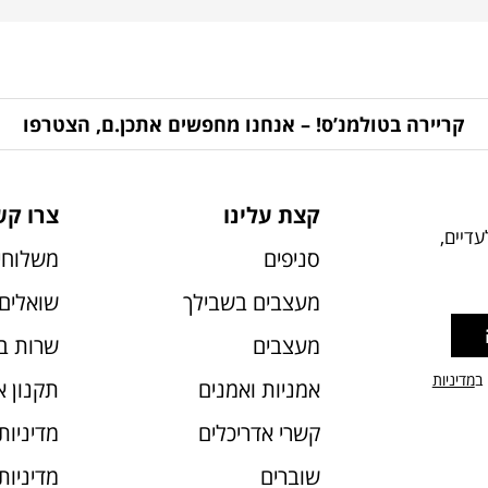
קריירה בטולמנ’ס! – אנחנו מחפשים אתכן.ם, הצטרפו
קצת עלינו
צרו קש
דיים,
סניפים
משלוחי
מעצבים בשבילך
שואלים 
מעצבים
שרות ב
 ב
מדיניות
אמניות ואמנים
תקנון 
קשרי אדריכלים
מדיניות
שוברים
מדיניות עוג