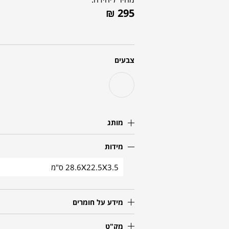
₪
295
צבעים
מותג
מידות
28.6X22.5X3.5 ס"מ
מידע על חומרים
מק"ט