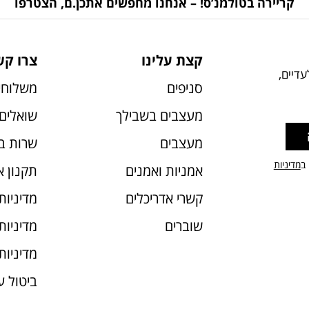
קריירה בטולמנ’ס! – אנחנו מחפשים אתכן.ם, הצטרפו
קצת עלינו
צרו קש
דיים,
סניפים
משלוחי
מעצבים בשבילך
שואלים 
מעצבים
שרות ב
 ב
מדיניות
אמניות ואמנים
תקנון 
קשרי אדריכלים
מדיניות
שוברים
מדיניות עוג
מדיניות
ביטול 