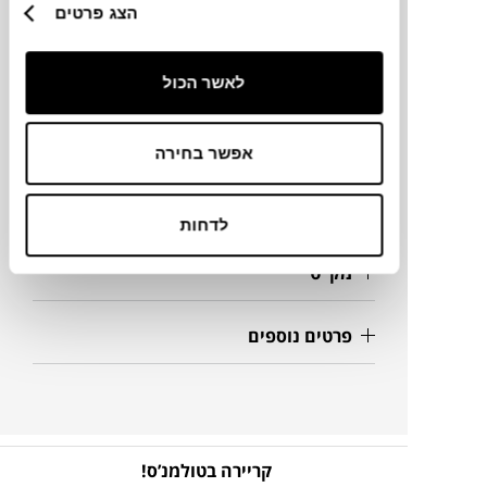
הצג פרטים
מותג
מידות
לאשר הכול
22X22X10.4H ס"מ
אפשר בחירה
מידע על חומרים
לדחות
מק"ט
פרטים נוספים
קריירה בטולמנ’ס!