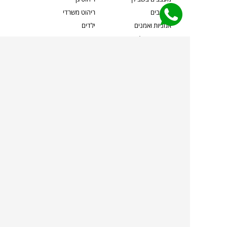
מעצבים
ריהוט משרדי
אמניות ואמנים
ילדים
קשרי אדריכלים
שטיחים
שוברים
אביזרים והלבשת הבית
צרו קשר
תאורה
משלוחים והחזרות
ספות לסלון
שואלים אותנו
שולחנות קפה
שרות ב-
פינות אוכל
תקנון אתר
מדיניות פרטיות
מדיניות עוגיות/Cookies
מדיניות מצלמות
ביטול עסקה