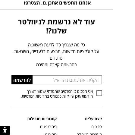
אנחנו מחפשים אתכן.ם,
הצטרפו
עוד לא נרשמת לניוזלטר
שלנו?!
כל מה שצריך כדי לדעת ראשונ.ה
על קולקציות חדשות, מבצעים בלעדיים, השראות
וטרנדים
בהרשמה קצרה ומהירה
הכניסו
להרשמה
כתובת
אני מסכים כי הפרטים שמסרתי ישמשו לצורך
דוא”ל
הודעות/תכן שיווקיות כמפורט ב
מדיניות הפרטיות
.
קצת עלינו
קטגוריות מובילות
סניפים
ריהוט פנים
מעצבים בשבילך
ריהוט גן