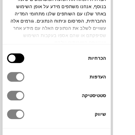
בנוסף, אנחנו משתפים מידע על אופן השימוש
חלה שגיאה. אנא רעננו את הדף ונסו שנית
באתר שלנו עם השותפים שלנו מתחומי המדיה
החברתית, הפרסום וניתוח הנתונים. גורמים אלה
עשויים לשלב את הנתונים האלה עם מידע אחר
צבעים
שסיפקתם או שהם אספו בעקבות השימוש
שעשיתם בשירותים שלהם.
בחירת
הכרחיות
הסכמה
מעמד הספרים Tvara של
FERM LIVING
הוא
העדפות
פריט שימושי עם נוכחות פיסולית. הוא עשוי אבן
טבעית ומעוצב בצורה גיאומטרית נקייה, עם
סטטיסטיקה
חור עגול במרכז שמחזיק ספר פתוח בצורה
יציבה ונוחה. המעמד מתאים להצגת ספר על
שולחן סלון או כפריט דקורטיבי בפני עצמו.
שיווק