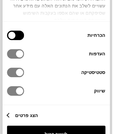
שבו הקימור משמש כאלמנט עיצובי ופונקציונלי.
עשויים לשלב את הנתונים האלה עם מידע אחר
השולחן עשוי מיריעות מתכת מכופפות עם
שסיפקתם או שהם אספו בעקבות השימוש
מגירה, במראה כמעט דו-ממדי שמשתלב בקלות
שעשיתם בשירותים שלהם.
בכל חלל. יכול לשמש כקונסולה בכניסה לבית,
בחירת
כשולחן איפור לחדר השינה או כשולחן עבודה
הכרחיות
הסכמה
בחללים קטנים, בשילוב עם המדפים התואמים.
העדפות
מותג
סטטיסטיקה
מידות
שיווק
105X35X11H ס"מ
הצג פרטים
מיקום
רדיזיין