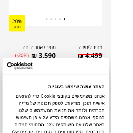
20%
הנחה
מחיר ליחידה:
מחיר לאחר הנחה:
₪
3,590
₪
4,499
(-20%)
אהבתם?
דברו איתנו!
האתר עושה שימוש בעוגיות
תוכלו למצוא אותי ב:
אנחנו משתמשים בקובצי Cookie כדי להתאים
אישית תוכן ומודעות, לספק תכונות של מדיה
חברתית ולנתח את תנועת המשתמשים שלנו.
בנוסף, אנחנו משתפים מידע על אופן השימוש
שולחן לתלייה על הקיר מקולקציית wave של
באתר שלנו עם השותפים שלנו מתחומי המדיה
המותג האיטלקי
FANTIN
במראה קליל ומרחף,
החברתית, הפרסום וניתוח הנתונים. גורמים אלה