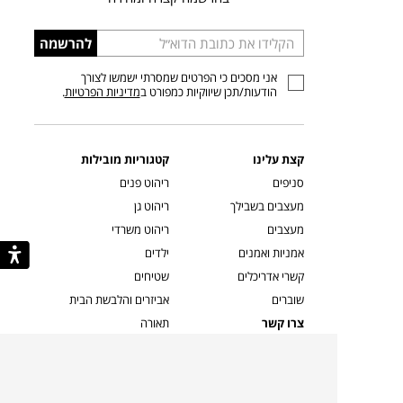
הכניסו
להרשמה
כתובת
אני מסכים כי הפרטים שמסרתי ישמשו לצורך
דוא”ל
הודעות/תכן שיווקיות כמפורט ב
מדיניות הפרטיות
.
קצת עלינו
קטגוריות מובילות
סניפים
ריהוט פנים
מעצבים בשבילך
ריהוט גן
מעצבים
ריהוט משרדי
אמניות ואמנים
ילדים
קשרי אדריכלים
שטיחים
שוברים
אביזרים והלבשת הבית
צרו קשר
תאורה
משלוחים והחזרות
ספות לסלון
שואלים אותנו
שולחנות קפה
שרות ב-
פינות אוכל