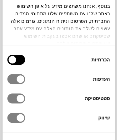
בנוסף, אנחנו משתפים מידע על אופן השימוש
באתר שלנו עם השותפים שלנו מתחומי המדיה
צבעים
החברתית, הפרסום וניתוח הנתונים. גורמים אלה
עשויים לשלב את הנתונים האלה עם מידע אחר
שסיפקתם או שהם אספו בעקבות השימוש
שעשיתם בשירותים שלהם.
בחירת
הסדרה WAY למותג
FERM LIVING
בעל קו
הכרחיות
הסכמה
עיצובי ייחודי ועמיד. הסדרה עשויה פוליאטסר
ממוחזר מבקבוקי פלסטיק, מה שהופך את
העדפות
השטיחים והפריטים בה למתאימים גם לשימוש
מחוץ לבית. לשטיח מראה קלאסי ונעים ובעל
טוויסט עיצובי הודות לשוליים האסימטריים שלו.
סטטיסטיקה
קראו עוד על מבקבוקים לאריגים בבלוג שלנו
.
שיווק
מותג