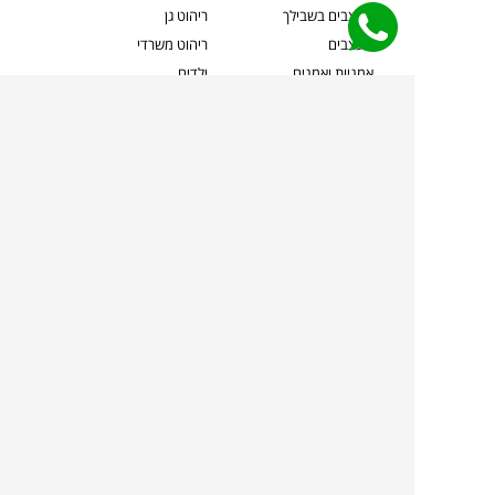
מעצבים בשבילך
ריהוט גן
מעצבים
ריהוט משרדי
אמניות ואמנים
ילדים
קשרי אדריכלים
שטיחים
שוברים
אביזרים והלבשת הבית
צרו קשר
תאורה
משלוחים והחזרות
ספות לסלון
שואלים אותנו
שולחנות קפה
שרות ב-
פינות אוכל
תקנון אתר
מדיניות פרטיות
מדיניות עוגיות/Cookies
מדיניות מצלמות
ביטול עסקה