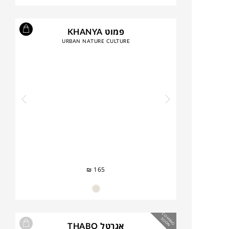
פמוט KHANYA
URBAN NATURE CULTURE
₪
165
C
O
IN
G
O
O
M
S
N
אגרטל THABO