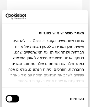
₪
349
האתר עושה שימוש בעוגיות
אנחנו משתמשים בקובצי Cookie כדי להתאים
אישית תוכן ומודעות, לספק תכונות של מדיה
חברתית ולנתח את תנועת המשתמשים שלנו.
C
O
IN
G
O
O
M
S
N
קערה על רגל ORION
בנוסף, אנחנו משתפים מידע על אופן השימוש
URBAN NATURE CULTURE
באתר שלנו עם השותפים שלנו מתחומי המדיה
החברתית, הפרסום וניתוח הנתונים. גורמים אלה
עשויים לשלב את הנתונים האלה עם מידע אחר
שסיפקתם או שהם אספו בעקבות השימוש
שעשיתם בשירותים שלהם.
בחירת
הכרחיות
הסכמה