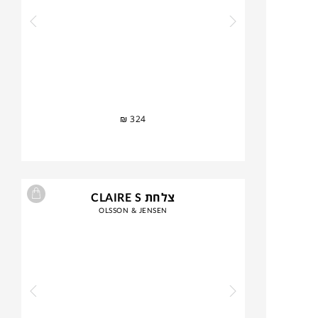
₪
324
צלחת CLAIRE S
OLSSON & JENSEN