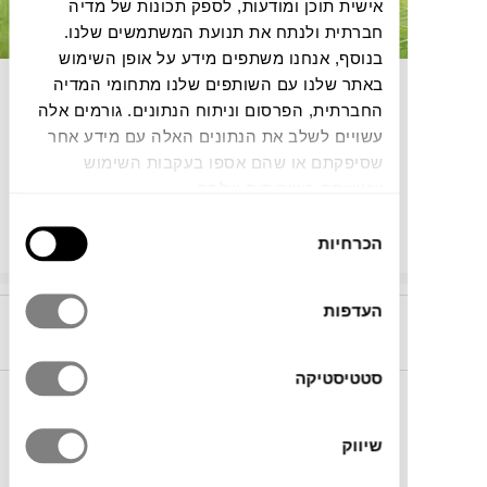
אישית תוכן ומודעות, לספק תכונות של מדיה
חברתית ולנתח את תנועת המשתמשים שלנו.
בנוסף, אנחנו משתפים מידע על אופן השימוש
באתר שלנו עם השותפים שלנו מתחומי המדיה
Wonderwall
החברתית, הפרסום וניתוח הנתונים. גורמים אלה
תערוכת אביב: אמנות ישראלית עכשווית
אמני ואמניות חממות צבע טרי ביצירות אמנות מקוריות.
עשויים לשלב את הנתונים האלה עם מידע אחר
30/4 18:00-23:00
שסיפקתם או שהם אספו בעקבות השימוש
1/5 10:00-16:00
2/5 11:00-18:00
שעשיתם בשירותים שלהם.
רוטשילד 69, תל אביב
בחירת
הכרחיות
ההרשמה סגורה כעת
הסכמה
העדפות
קריירה בטולמנ’ס!
אנחנו מחפשים אתכן.ם,
הצטרפו
סטטיסטיקה
עוד לא נרשמת לניוזלטר
שלנו?!
שיווק