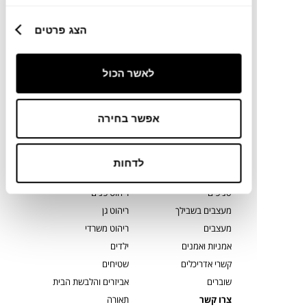
כל מה שצריך כדי לדעת ראשונ.ה
על קולקציות חדשות, מבצעים בלעדיים, השראות
הצג פרטים
וטרנדים
בהרשמה קצרה ומהירה
לאשר הכול
הכניסו
להרשמה
כתובת
אני מסכים כי הפרטים שמסרתי ישמשו לצורך
דוא”ל
אפשר בחירה
הודעות/תכן שיווקיות כמפורט ב
מדיניות הפרטיות
.
לדחות
קצת עלינו
קטגוריות מובילות
סניפים
ריהוט פנים
מעצבים בשבילך
ריהוט גן
מעצבים
ריהוט משרדי
אמניות ואמנים
ילדים
קשרי אדריכלים
שטיחים
שוברים
אביזרים והלבשת הבית
צרו קשר
תאורה