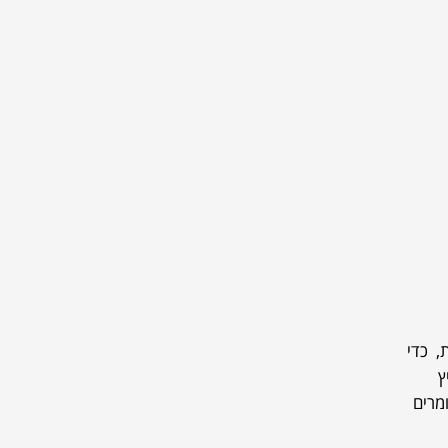
, כדי
ץ
מרים