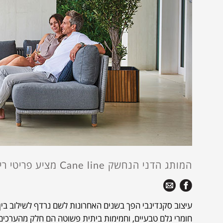
המותג הדני הנחשק Cane line מציע פריטי ריהוט אלגנטיים שישמחו כל מרפסת או גינה. כדאי להכיר
עיצוב סקנדינבי הפך בשנים האחרונות לשם נרדף לשילוב בין
חומרי גלם טבעיים, וחמימות ביתית פשוטה הם חלק מהערכים