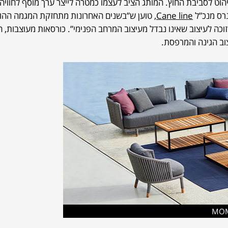
ת 1986, ומתמחה בריהוט לסביבת החוץ. המותג הציב לעצמו כמטרה לייצר ערך מוסף לחוו
נרס מנכ”ל
Cane line
, טוען ש”בשנים האחרונות מתחזקת המגמה ההו
ה לעיצוב שאינו נבדל מעיצוב המרחב הפנימי”. כורסאות מעוצבות, הד
וב הגינה והמרפסת.