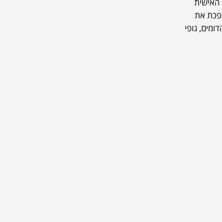
יה האישית
פכת את
ומים, גופי