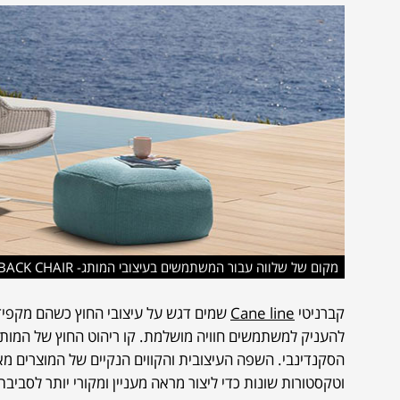
מקום של שלווה עבור המשתמשים בעיצובי המותג- BREEZE HIGHBACK CHAIR
קברניטי
Cane line
שמים דגש על עיצובי החוץ כשהם מקפיד
להעניק למשתמשים חוויה מושלמת. קו ריהוט החוץ של המותג, 
הסקנדינבי. השפה העיצובית והקווים הנקיים של המוצרים מאפ
וטקסטורות שונות כדי ליצור מראה מעניין ומקורי יותר לסביבת