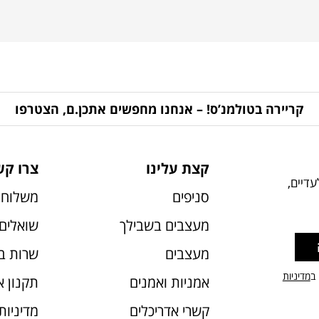
קריירה בטולמנ’ס! – אנחנו מחפשים אתכן.ם, הצטרפו
קצת עלינו
צרו קש
דיים,
סניפים
משלוחי
מעצבים בשבילך
שואלים 
מעצבים
שרות ב
 ב
מדיניות
אמניות ואמנים
תקנון 
קשרי אדריכלים
מדיניות