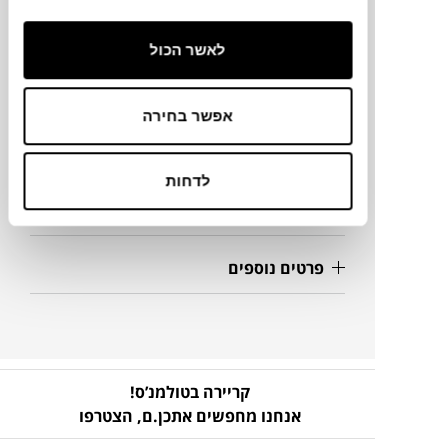
מידות
לאשר הכול
45X159H ס"מ
אפשר בחירה
מידע על חומרים
לדחות
מק"ט
פרטים נוספים
קריירה בטולמנ’ס!
אנחנו מחפשים אתכן.ם,
הצטרפו