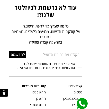
עוד לא נרשמת לניוזלטר
שלנו?!
כל מה שצריך כדי לדעת ראשונ.ה
על קולקציות חדשות, מבצעים בלעדיים, השראות
וטרנדים
בהרשמה קצרה ומהירה
הכניסו
להרשמה
כתובת
אני מסכים כי הפרטים שמסרתי ישמשו לצורך
דוא”ל
הודעות/תכן שיווקיות כמפורט ב
מדיניות הפרטיות
.
קצת עלינו
קטגוריות מובילות
סניפים
ריהוט פנים
מעצבים בשבילך
ריהוט גן
מעצבים
ריהוט משרדי