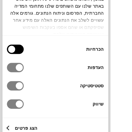
באתר שלנו עם השותפים שלנו מתחומי המדיה
החברתית, הפרסום וניתוח הנתונים. גורמים אלה
צבעים
עשויים לשלב את הנתונים האלה עם מידע אחר
שסיפקתם או שהם אספו בעקבות השימוש
שעשיתם בשירותים שלהם.
בחירת
הכרחיות
הסכמה
מראה מלבנית למותג
FERM LIVIN
G בעלת
מסגרת מתכת שחורה מעוצבת עם קריצה
העדפות
לעולם התכשיטים. המראה בעלת קשת ייחודית
ורגל מתכת עדינה. ניתן להשעינה על הקיר או
לתלות אותה בעזרת עיניות ייעודיות הנמצאות
סטטיסטיקה
מאחור.
המראה אינה מגיעה עם ברגים לתליה.
שיווק
מותג
הצג פרטים