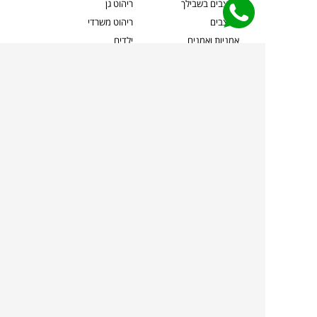
מעצבים בשבילך
ריהוט גן
מעצבים
ריהוט משרדי
אמניות ואמנים
ילדים
קשרי אדריכלים
שטיחים
שוברים
אביזרים והלבשת הבית
צרו קשר
תאורה
משלוחים והחזרות
ספות לסלון
שואלים אותנו
שולחנות קפה
שרות ב-
פינות אוכל
תקנון אתר
מדיניות פרטיות
מדיניות עוגיות/Cookies
מדיניות מצלמות
ביטול עסקה