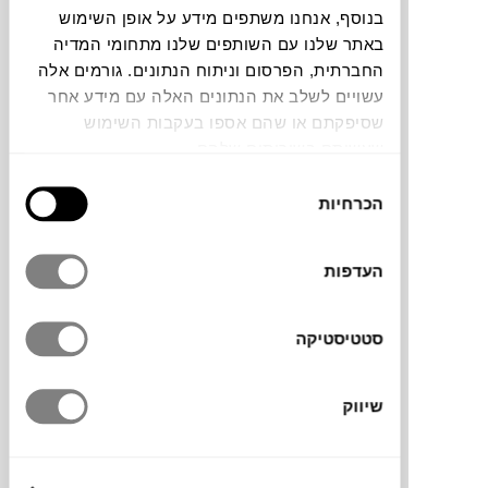
בנוסף, אנחנו משתפים מידע על אופן השימוש
באתר שלנו עם השותפים שלנו מתחומי המדיה
צבעים
החברתית, הפרסום וניתוח הנתונים. גורמים אלה
עשויים לשלב את הנתונים האלה עם מידע אחר
שסיפקתם או שהם אספו בעקבות השימוש
שעשיתם בשירותים שלהם.
בחירת
מראה מלבנית מקולקציית ARCS בצבע בורדו,
הכרחיות
הסכמה
מבית המותג הדני
HAY
. מראה מעוצבת על ידי
הצמד הבלגי Muller Van Severen, שנוצרה
העדפות
משרשרת מאוחדת של קשתות אנכיות המקיפות
את המראה כדי ליצור קצה אלגנטי ומסולסל.
עשויה מנירוסטה בגימור מראה ופלדה מצופה
סטטיסטיקה
אבקה בגוון בורגונדי. מידה L.
שיווק