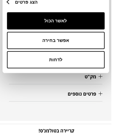
הצג פרטים
מותג
לאשר הכול
מידות
72.5X3.5X133.5H ס"מ
אפשר בחירה
מידע על חומרים
לדחות
מק"ט
פרטים נוספים
קריירה בטולמנ’ס!