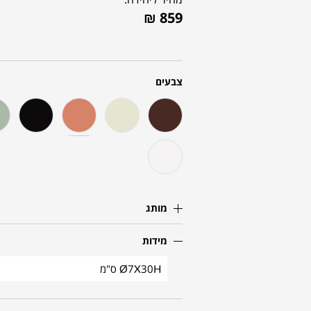
₪
859
צבעים
מותג
מידות
Ø7X30H ס"מ