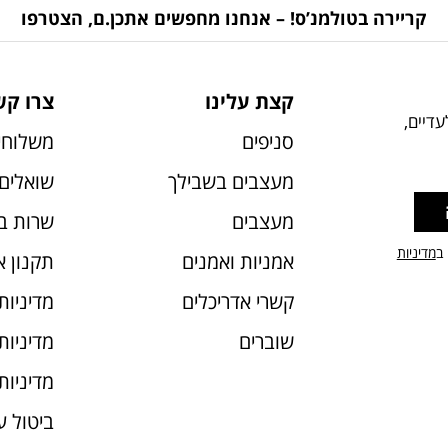
קריירה בטולמנ’ס! – אנחנו מחפשים אתכן.ם, הצטרפו
קצת עלינו
צרו קש
דיים,
סניפים
משלוחי
מעצבים בשבילך
שואלים 
מעצבים
שרות ב
 ב
מדיניות
אמניות ואמנים
תקנון 
קשרי אדריכלים
מדיניות
שוברים
מדיניות עוג
מדיניות
ביטול 