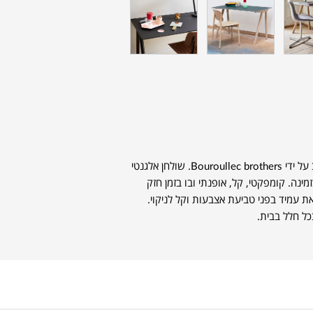
שולחן הכתיבה CPH 90 למותג הדני HAY עוצב על ידי Bouroullec brothers. שולחן אלגנטי
מינה. קומפקטי, קל, אופנתי ובו בזמן חזק
ת עמיד בפני טביעת אצבעות וקל לניקוי.
כל חלל בבית.