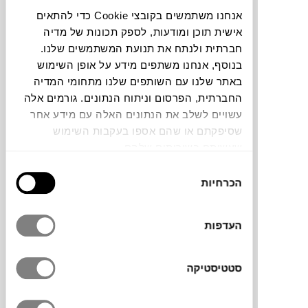
אנחנו משתמשים בקובצי Cookie כדי להתאים
אישית תוכן ומודעות, לספק תכונות של מדיה
חברתית ולנתח את תנועת המשתמשים שלנו.
בנוסף, אנחנו משתפים מידע על אופן השימוש
באתר שלנו עם השותפים שלנו מתחומי המדיה
שטיח סף שעושה מצב רוח טוב לחזור הביתה.
החברתית, הפרסום וניתוח הנתונים. גורמים אלה
שייך למותג הדני
HAY
. עשוי 100% חוטי יוטה
עשויים לשלב את הנתונים האלה עם מידע אחר
עמידים וחזקים, וצמר צבעוני רך. ירים ויקפיץ כל
שסיפקתם או שהם אספו בעקבות השימוש
כניסה של בית.
שעשיתם בשירותים שלהם.
בחירת
הכרחיות
הסכמה
מותג
העדפות
מידות
סטטיסטיקה
50X70 ס"מ