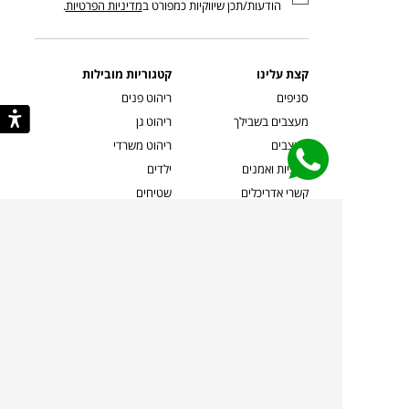
הודעות/תכן שיווקיות כמפורט ב
מדיניות הפרטיות
.
קצת עלינו
קטגוריות מובילות
סניפים
ריהוט פנים
מעצבים בשבילך
ריהוט גן
מעצבים
ריהוט משרדי
אמניות ואמנים
ילדים
קשרי אדריכלים
שטיחים
שוברים
אביזרים והלבשת הבית
צרו קשר
תאורה
משלוחים והחזרות
ספות לסלון
שואלים אותנו
שולחנות קפה
שרות ב-
פינות אוכל
תקנון אתר
מדיניות פרטיות
מדיניות עוגיות/Cookies
מדיניות מצלמות