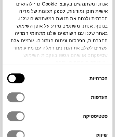
אנחנו משתמשים בקובצי Cookie כדי להתאים
אישית תוכן ומודעות, לספק תכונות של מדיה
חברתית ולנתח את תנועת המשתמשים שלנו.
בנוסף, אנחנו משתפים מידע על אופן השימוש
באתר שלנו עם השותפים שלנו מתחומי המדיה
שטיח סף של המותג הסקנדינבי
HAY
בצבע
החברתית, הפרסום וניתוח הנתונים. גורמים אלה
צהוב. ארוג מתערובת צמר יוטה בשני גוונים
עשויים לשלב את הנתונים האלה עם מידע אחר
ועיטור בשני הקצוות.
שסיפקתם או שהם אספו בעקבות השימוש
שעשיתם בשירותים שלהם.
בחירת
הכרחיות
הסכמה
מותג
העדפות
מידות
70X50 ס"מ
סטטיסטיקה
שיווק
מידע על חומרים