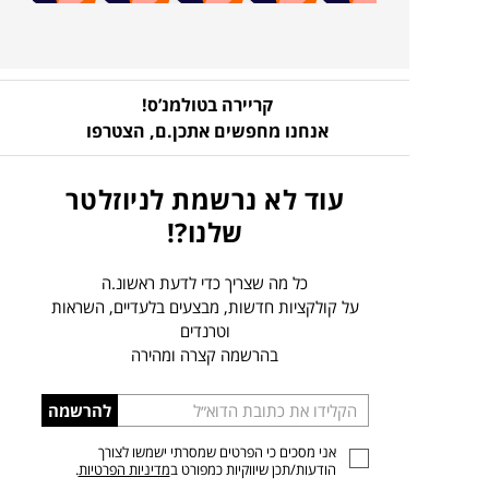
קריירה בטולמנ’ס!
אנחנו מחפשים אתכן.ם,
הצטרפו
עוד לא נרשמת לניוזלטר
שלנו?!
כל מה שצריך כדי לדעת ראשונ.ה
על קולקציות חדשות, מבצעים בלעדיים, השראות
וטרנדים
בהרשמה קצרה ומהירה
הכניסו
להרשמה
כתובת
אני מסכים כי הפרטים שמסרתי ישמשו לצורך
דוא”ל
הודעות/תכן שיווקיות כמפורט ב
מדיניות הפרטיות
.