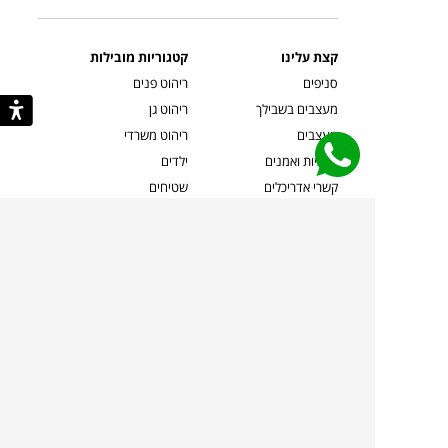
קצת עלינו
קטגוריות מובילות
סניפים
ריהוט פנים
מעצבים בשבילך
ריהוט גן
מעצבים
ריהוט משרדי
אמניות ואמנים
ילדים
קשרי אדריכלים
שטיחים
שוברים
אביזרים והלבשת הבית
צרו קשר
תאורה
משלוחים והחזרות
ספות לסלון
שואלים אותנו
שולחנות קפה
שרות ב-
פינות אוכל
תקנון אתר
מדיניות פרטיות
מדיניות עוגיות/Cookies
מדיניות מצלמות
ביטול עסקה